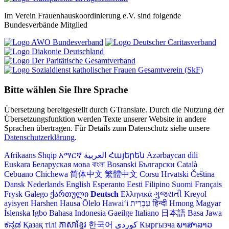
Im Verein Frauenhauskoordinierung e.V. sind folgende
Bundesverbände Mitglied
Bitte wählen Sie Ihre Sprache
Übersetzung bereitgestellt durch GTranslate. Durch die Nutzung der
Übersetzungsfunktion werden Texte unserer Website in andere
Sprachen übertragen. Für Details zum Datenschutz siehe unsere
Datenschutzerklärung
.
Afrikaans
Shqip
አማርኛ
العربية
Հայերեն
Azərbaycan dili
Euskara
Беларуская мова
বাংলা
Bosanski
Български
Català
Cebuano
Chichewa
简体中文
繁體中文
Corsu
Hrvatski
Čeština‎
Dansk
Nederlands
English
Esperanto
Eesti
Filipino
Suomi
Français
Frysk
Galego
ქართული
Deutsch
Ελληνικά
ગુજરાતી
Kreyol
ayisyen
Harshen Hausa
Ōlelo Hawaiʻi
עִבְרִית
हिन्दी
Hmong
Magyar
Íslenska
Igbo
Bahasa Indonesia
Gaeilge
Italiano
日本語
Basa Jawa
ಕನ್ನಡ
Қазақ тілі
ភាសាខ្មែរ
한국어
Кыргызча
ພາສາລາວ