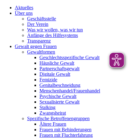
Aktuelles
Über uns
Geschäftsstelle
Der Verein
Was wir wollen, was wir tun
Anfänge des Hilfesystems
Transparenz
Gewalt gegen Frauen
Gewaltformen
Geschlechtsspezifische Gewalt
Häusliche Gewalt
Partnerschaftsgewalt
Digitale Gewalt
Femizide
Genitalbeschneidung
Menschenhandel/Frauenhandel
Psychische Gewalt
Sexualisierte Gewalt
Stalking
Zwangsheirat
Spezifische Betroffenengruppen
Ältere Frauen
Frauen mit Behinderungen
Frauen mit Fluchterfahrung