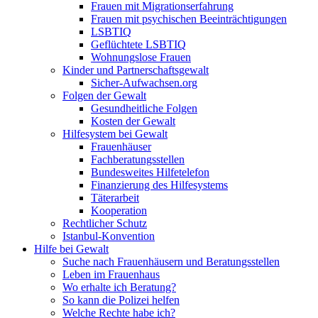
Frauen mit Migrationserfahrung
Frauen mit psychischen Beeinträchtigungen
LSBTIQ
Geflüchtete LSBTIQ
Wohnungslose Frauen
Kinder und Partnerschaftsgewalt
Sicher-Aufwachsen.org
Folgen der Gewalt
Gesundheitliche Folgen
Kosten der Gewalt
Hilfesystem bei Gewalt
Frauenhäuser
Fachberatungsstellen
Bundesweites Hilfetelefon
Finanzierung des Hilfesystems
Täterarbeit
Kooperation
Rechtlicher Schutz
Istanbul-Konvention
Hilfe bei Gewalt
Suche nach Frauenhäusern und Beratungsstellen
Leben im Frauenhaus
Wo erhalte ich Beratung?
So kann die Polizei helfen
Welche Rechte habe ich?