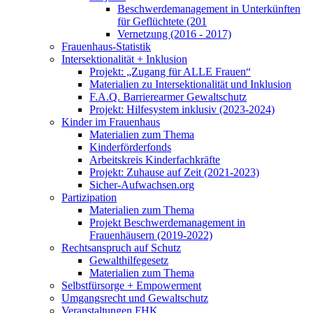
Beschwerdemanagement in Unterkünften
für Geflüchtete (201
Vernetzung (2016 - 2017)
Frauenhaus-Statistik
Intersektionalität + Inklusion
Projekt: „Zugang für ALLE Frauen“
Materialien zu Intersektionalität und Inklusion
F.A.Q. Barrierearmer Gewaltschutz
Projekt: Hilfesystem inklusiv (2023-2024)
Kinder im Frauenhaus
Materialien zum Thema
Kinderförderfonds
Arbeitskreis Kinderfachkräfte
Projekt: Zuhause auf Zeit (2021-2023)
Sicher-Aufwachsen.org
Partizipation
Materialien zum Thema
Projekt Beschwerdemanagement in
Frauenhäusern (2019-2022)
Rechtsanspruch auf Schutz
Gewalthilfegesetz
Materialien zum Thema
Selbstfürsorge + Empowerment
Umgangsrecht und Gewaltschutz
Veranstaltungen FHK