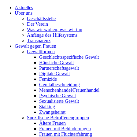
Aktuelles
Über uns
Geschäftsstelle
Der Verein
Was wir wollen, was wir tun
Anfänge des Hilfesystems
Transparenz
Gewalt gegen Frauen
Gewaltformen
Geschlechtsspezifische Gewalt
Häusliche Gewalt
Partnerschaftsgewalt
Digitale Gewalt
Femizide
Genitalbeschneidung
Menschenhandel/Frauenhandel
Psychische Gewalt
Sexualisierte Gewalt
Stalking
Zwangsheirat
Spezifische Betroffenengruppen
Ältere Frauen
Frauen mit Behinderungen
Frauen mit Fluchterfahrung