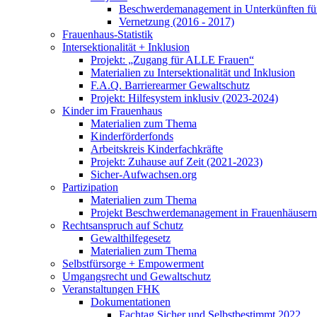
Beschwerdemanagement in Unterkünften für
Vernetzung (2016 - 2017)
Frauenhaus-Statistik
Intersektionalität + Inklusion
Projekt: „Zugang für ALLE Frauen“
Materialien zu Intersektionalität und Inklusion
F.A.Q. Barrierearmer Gewaltschutz
Projekt: Hilfesystem inklusiv (2023-2024)
Kinder im Frauenhaus
Materialien zum Thema
Kinderförderfonds
Arbeitskreis Kinderfachkräfte
Projekt: Zuhause auf Zeit (2021-2023)
Sicher-Aufwachsen.org
Partizipation
Materialien zum Thema
Projekt Beschwerdemanagement in Frauenhäusern
Rechtsanspruch auf Schutz
Gewalthilfegesetz
Materialien zum Thema
Selbstfürsorge + Empowerment
Umgangsrecht und Gewaltschutz
Veranstaltungen FHK
Dokumentationen
Fachtag Sicher und Selbstbestimmt 2022