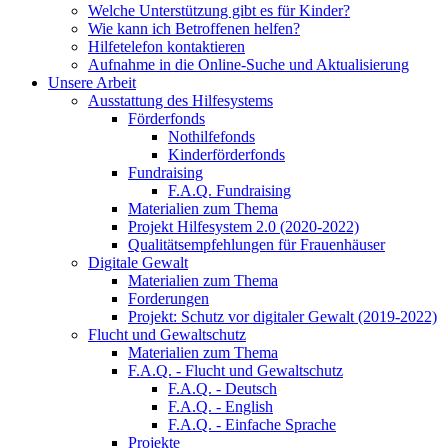
Welche Unterstützung gibt es für Kinder?
Wie kann ich Betroffenen helfen?
Hilfetelefon kontaktieren
Aufnahme in die Online-Suche und Aktualisierung
Unsere Arbeit
Ausstattung des Hilfesystems
Förderfonds
Nothilfefonds
Kinderförderfonds
Fundraising
F.A.Q. Fundraising
Materialien zum Thema
Projekt Hilfesystem 2.0 (2020-2022)
Qualitätsempfehlungen für Frauenhäuser
Digitale Gewalt
Materialien zum Thema
Forderungen
Projekt: Schutz vor digitaler Gewalt (2019-2022)
Flucht und Gewaltschutz
Materialien zum Thema
F.A.Q. - Flucht und Gewaltschutz
F.A.Q. - Deutsch
F.A.Q. - English
F.A.Q. - Einfache Sprache
Projekte