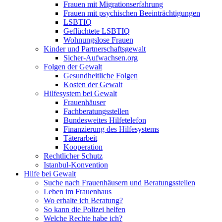
Frauen mit Migrationserfahrung
Frauen mit psychischen Beeinträchtigungen
LSBTIQ
Geflüchtete LSBTIQ
Wohnungslose Frauen
Kinder und Partnerschaftsgewalt
Sicher-Aufwachsen.org
Folgen der Gewalt
Gesundheitliche Folgen
Kosten der Gewalt
Hilfesystem bei Gewalt
Frauenhäuser
Fachberatungsstellen
Bundesweites Hilfetelefon
Finanzierung des Hilfesystems
Täterarbeit
Kooperation
Rechtlicher Schutz
Istanbul-Konvention
Hilfe bei Gewalt
Suche nach Frauenhäusern und Beratungsstellen
Leben im Frauenhaus
Wo erhalte ich Beratung?
So kann die Polizei helfen
Welche Rechte habe ich?