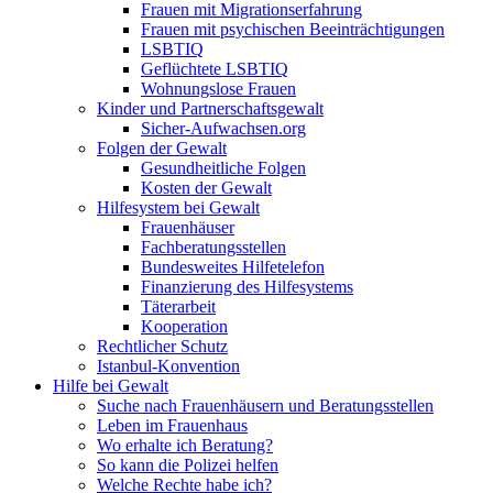
Frauen mit Migrationserfahrung
Frauen mit psychischen Beeinträchtigungen
LSBTIQ
Geflüchtete LSBTIQ
Wohnungslose Frauen
Kinder und Partnerschaftsgewalt
Sicher-Aufwachsen.org
Folgen der Gewalt
Gesundheitliche Folgen
Kosten der Gewalt
Hilfesystem bei Gewalt
Frauenhäuser
Fachberatungsstellen
Bundesweites Hilfetelefon
Finanzierung des Hilfesystems
Täterarbeit
Kooperation
Rechtlicher Schutz
Istanbul-Konvention
Hilfe bei Gewalt
Suche nach Frauenhäusern und Beratungsstellen
Leben im Frauenhaus
Wo erhalte ich Beratung?
So kann die Polizei helfen
Welche Rechte habe ich?