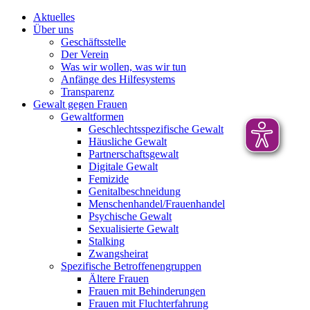
Aktuelles
Über uns
Geschäftsstelle
Der Verein
Was wir wollen, was wir tun
Anfänge des Hilfesystems
Transparenz
Gewalt gegen Frauen
Gewaltformen
Geschlechtsspezifische Gewalt
Häusliche Gewalt
Partnerschaftsgewalt
Digitale Gewalt
Femizide
Genitalbeschneidung
Menschenhandel/Frauenhandel
Psychische Gewalt
Sexualisierte Gewalt
Stalking
Zwangsheirat
Spezifische Betroffenengruppen
Ältere Frauen
Frauen mit Behinderungen
Frauen mit Fluchterfahrung