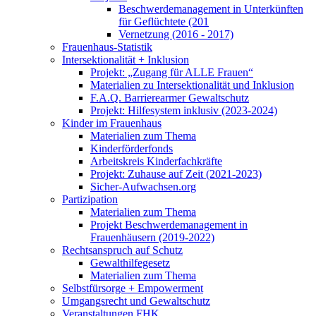
Beschwerdemanagement in Unterkünften
für Geflüchtete (201
Vernetzung (2016 - 2017)
Frauenhaus-Statistik
Intersektionalität + Inklusion
Projekt: „Zugang für ALLE Frauen“
Materialien zu Intersektionalität und Inklusion
F.A.Q. Barrierearmer Gewaltschutz
Projekt: Hilfesystem inklusiv (2023-2024)
Kinder im Frauenhaus
Materialien zum Thema
Kinderförderfonds
Arbeitskreis Kinderfachkräfte
Projekt: Zuhause auf Zeit (2021-2023)
Sicher-Aufwachsen.org
Partizipation
Materialien zum Thema
Projekt Beschwerdemanagement in
Frauenhäusern (2019-2022)
Rechtsanspruch auf Schutz
Gewalthilfegesetz
Materialien zum Thema
Selbstfürsorge + Empowerment
Umgangsrecht und Gewaltschutz
Veranstaltungen FHK