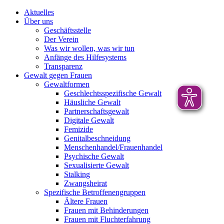
Aktuelles
Über uns
Geschäftsstelle
Der Verein
Was wir wollen, was wir tun
Anfänge des Hilfesystems
Transparenz
Gewalt gegen Frauen
Gewaltformen
Geschlechtsspezifische Gewalt
Häusliche Gewalt
Partnerschaftsgewalt
Digitale Gewalt
Femizide
Genitalbeschneidung
Menschenhandel/Frauenhandel
Psychische Gewalt
Sexualisierte Gewalt
Stalking
Zwangsheirat
Spezifische Betroffenengruppen
Ältere Frauen
Frauen mit Behinderungen
Frauen mit Fluchterfahrung