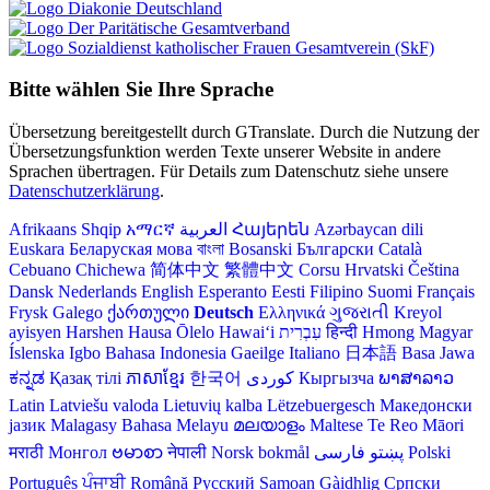
Bitte wählen Sie Ihre Sprache
Übersetzung bereitgestellt durch GTranslate. Durch die Nutzung der
Übersetzungsfunktion werden Texte unserer Website in andere
Sprachen übertragen. Für Details zum Datenschutz siehe unsere
Datenschutzerklärung
.
Afrikaans
Shqip
አማርኛ
العربية
Հայերեն
Azərbaycan dili
Euskara
Беларуская мова
বাংলা
Bosanski
Български
Català
Cebuano
Chichewa
简体中文
繁體中文
Corsu
Hrvatski
Čeština‎
Dansk
Nederlands
English
Esperanto
Eesti
Filipino
Suomi
Français
Frysk
Galego
ქართული
Deutsch
Ελληνικά
ગુજરાતી
Kreyol
ayisyen
Harshen Hausa
Ōlelo Hawaiʻi
עִבְרִית
हिन्दी
Hmong
Magyar
Íslenska
Igbo
Bahasa Indonesia
Gaeilge
Italiano
日本語
Basa Jawa
ಕನ್ನಡ
Қазақ тілі
ភាសាខ្មែរ
한국어
Кыргызча
ພາສາລາວ
Latin
Latviešu valoda
Lietuvių kalba
Lëtzebuergesch
Македонски
јазик
Malagasy
Bahasa Melayu
മലയാളം
Maltese
Te Reo Māori
मराठी
Монгол
ဗမာစာ
नेपाली
Norsk bokmål
فارسی
پښتو
Polski
Português
ਪੰਜਾਬੀ
Română
Русский
Samoan
Gàidhlig
Српски