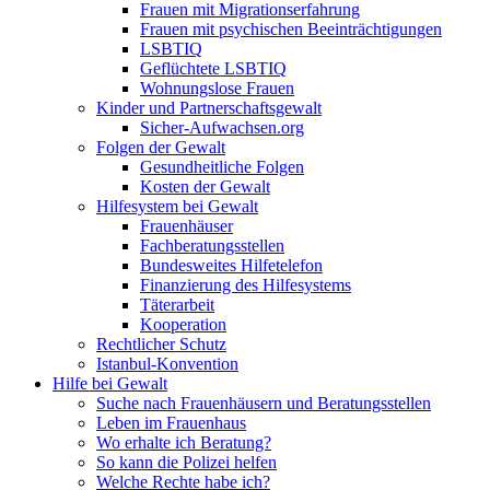
Frauen mit Migrationserfahrung
Frauen mit psychischen Beeinträchtigungen
LSBTIQ
Geflüchtete LSBTIQ
Wohnungslose Frauen
Kinder und Partnerschaftsgewalt
Sicher-Aufwachsen.org
Folgen der Gewalt
Gesundheitliche Folgen
Kosten der Gewalt
Hilfesystem bei Gewalt
Frauenhäuser
Fachberatungsstellen
Bundesweites Hilfetelefon
Finanzierung des Hilfesystems
Täterarbeit
Kooperation
Rechtlicher Schutz
Istanbul-Konvention
Hilfe bei Gewalt
Suche nach Frauenhäusern und Beratungsstellen
Leben im Frauenhaus
Wo erhalte ich Beratung?
So kann die Polizei helfen
Welche Rechte habe ich?