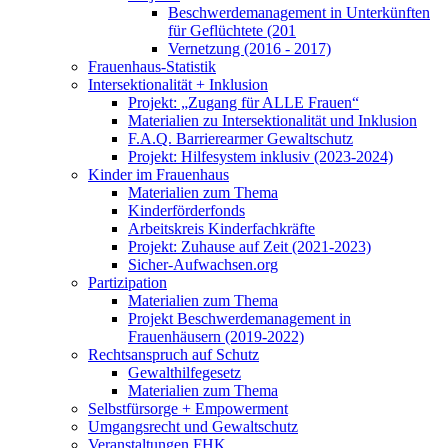
Beschwerdemanagement in Unterkünften
für Geflüchtete (201
Vernetzung (2016 - 2017)
Frauenhaus-Statistik
Intersektionalität + Inklusion
Projekt: „Zugang für ALLE Frauen“
Materialien zu Intersektionalität und Inklusion
F.A.Q. Barrierearmer Gewaltschutz
Projekt: Hilfesystem inklusiv (2023-2024)
Kinder im Frauenhaus
Materialien zum Thema
Kinderförderfonds
Arbeitskreis Kinderfachkräfte
Projekt: Zuhause auf Zeit (2021-2023)
Sicher-Aufwachsen.org
Partizipation
Materialien zum Thema
Projekt Beschwerdemanagement in
Frauenhäusern (2019-2022)
Rechtsanspruch auf Schutz
Gewalthilfegesetz
Materialien zum Thema
Selbstfürsorge + Empowerment
Umgangsrecht und Gewaltschutz
Veranstaltungen FHK