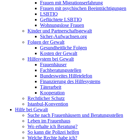
Frauen mit Migrationserfahrung
Frauen mit psychischen Beeinträchtigungen
LSBTIQ
Geflüchtete LSBTIQ
Wohnungslose Frauen
Kinder und Partnerschaftsgewalt
Sicher-Aufwachsen.org
Folgen der Gewalt
Gesundheitliche Folgen
Kosten der Gewalt
Hilfesystem bei Gewalt
Frauenhäuser
Fachberatungsstellen
Bundesweites Hilfetelefon
Finanzierung des Hilfesystems
Täterarbeit
Kooperation
Rechtlicher Schutz
Istanbul-Konvention
Hilfe bei Gewalt
Suche nach Frauenhäusern und Beratungsstellen
Leben im Frauenhaus
Wo erhalte ich Beratung?
So kann die Polizei helfen
Welche Rechte habe ich?