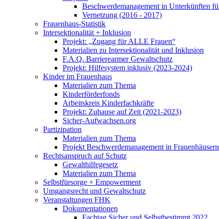
Beschwerdemanagement in Unterkünften für
Vernetzung (2016 - 2017)
Frauenhaus-Statistik
Intersektionalität + Inklusion
Projekt: „Zugang für ALLE Frauen“
Materialien zu Intersektionalität und Inklusion
F.A.Q. Barrierearmer Gewaltschutz
Projekt: Hilfesystem inklusiv (2023-2024)
Kinder im Frauenhaus
Materialien zum Thema
Kinderförderfonds
Arbeitskreis Kinderfachkräfte
Projekt: Zuhause auf Zeit (2021-2023)
Sicher-Aufwachsen.org
Partizipation
Materialien zum Thema
Projekt Beschwerdemanagement in Frauenhäusern
Rechtsanspruch auf Schutz
Gewalthilfegesetz
Materialien zum Thema
Selbstfürsorge + Empowerment
Umgangsrecht und Gewaltschutz
Veranstaltungen FHK
Dokumentationen
Fachtag Sicher und Selbstbestimmt 2022