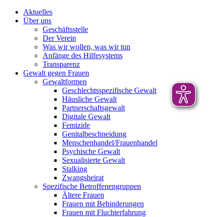
Aktuelles
Über uns
Geschäftsstelle
Der Verein
Was wir wollen, was wir tun
Anfänge des Hilfesystems
Transparenz
Gewalt gegen Frauen
Gewaltformen
Geschlechtsspezifische Gewalt
Häusliche Gewalt
Partnerschaftsgewalt
Digitale Gewalt
Femizide
Genitalbeschneidung
Menschenhandel/Frauenhandel
Psychische Gewalt
Sexualisierte Gewalt
Stalking
Zwangsheirat
Spezifische Betroffenengruppen
Ältere Frauen
Frauen mit Behinderungen
Frauen mit Fluchterfahrung