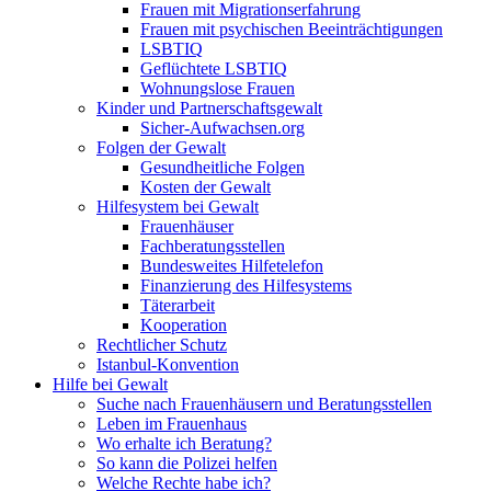
Frauen mit Migrationserfahrung
Frauen mit psychischen Beeinträchtigungen
LSBTIQ
Geflüchtete LSBTIQ
Wohnungslose Frauen
Kinder und Partnerschaftsgewalt
Sicher-Aufwachsen.org
Folgen der Gewalt
Gesundheitliche Folgen
Kosten der Gewalt
Hilfesystem bei Gewalt
Frauenhäuser
Fachberatungsstellen
Bundesweites Hilfetelefon
Finanzierung des Hilfesystems
Täterarbeit
Kooperation
Rechtlicher Schutz
Istanbul-Konvention
Hilfe bei Gewalt
Suche nach Frauenhäusern und Beratungsstellen
Leben im Frauenhaus
Wo erhalte ich Beratung?
So kann die Polizei helfen
Welche Rechte habe ich?