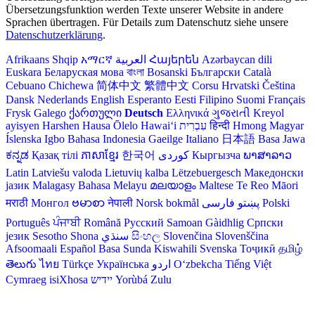
Übersetzungsfunktion werden Texte unserer Website in andere
Sprachen übertragen. Für Details zum Datenschutz siehe unsere
Datenschutzerklärung
.
Afrikaans
Shqip
አማርኛ
العربية
Հայերեն
Azərbaycan dili
Euskara
Беларуская мова
বাংলা
Bosanski
Български
Català
Cebuano
Chichewa
简体中文
繁體中文
Corsu
Hrvatski
Čeština‎
Dansk
Nederlands
English
Esperanto
Eesti
Filipino
Suomi
Français
Frysk
Galego
ქართული
Deutsch
Ελληνικά
ગુજરાતી
Kreyol
ayisyen
Harshen Hausa
Ōlelo Hawaiʻi
עִבְרִית
हिन्दी
Hmong
Magyar
Íslenska
Igbo
Bahasa Indonesia
Gaeilge
Italiano
日本語
Basa Jawa
ಕನ್ನಡ
Қазақ тілі
ភាសាខ្មែរ
한국어
Кыргызча
ພາສາລາວ
Latin
Latviešu valoda
Lietuvių kalba
Lëtzebuergesch
Македонски
јазик
Malagasy
Bahasa Melayu
മലയാളം
Maltese
Te Reo Māori
मराठी
Монгол
ဗမာစာ
नेपाली
Norsk bokmål
فارسی
پښتو
Polski
Português
ਪੰਜਾਬੀ
Română
Русский
Samoan
Gàidhlig
Српски
језик
Sesotho
Shona
سنڌي
සිංහල
Slovenčina
Slovenščina
Afsoomaali
Español
Basa Sunda
Kiswahili
Svenska
Тоҷикӣ
தமிழ்
తెలుగు
ไทย
Türkçe
Українська
اردو
O‘zbekcha
Tiếng Việt
Cymraeg
isiXhosa
יידיש
Yorùbá
Zulu