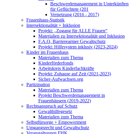
Beschwerdemanagement in Unterkünften
für Geflüchtete (201
Vernetzung (2016 - 2017)
Frauenhaus-Statistik
Intersektionalität + Inklusion
Projekt: „Zugang für ALLE Frauen“
Materialien zu Intersektionalität und Inklusion
F.A.Q. Barrierearmer Gewaltschutz
Projekt: Hilfesystem inklusiv (2023-2024)
Kinder im Frauenhaus
Materialien zum Thema
Kinderförderfonds
Arbeitskreis Kinderfachkräfte
Projekt: Zuhause auf Zeit (2021-2023)
Sicher-Aufwachsen.org
Partizipation
Materialien zum Thema
Projekt Beschwerdemanagement in
Frauenhäusern (2019-2022)
Rechtsanspruch auf Schutz
Gewalthilfegesetz
Materialien zum Thema
Selbstfürsorge + Empowerment
Umgangsrecht und Gewaltschutz
Veranstaltungen FHK