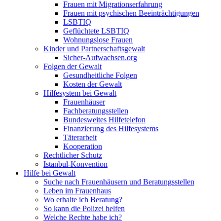
Frauen mit Migrationserfahrung
Frauen mit psychischen Beeinträchtigungen
LSBTIQ
Geflüchtete LSBTIQ
Wohnungslose Frauen
Kinder und Partnerschaftsgewalt
Sicher-Aufwachsen.org
Folgen der Gewalt
Gesundheitliche Folgen
Kosten der Gewalt
Hilfesystem bei Gewalt
Frauenhäuser
Fachberatungsstellen
Bundesweites Hilfetelefon
Finanzierung des Hilfesystems
Täterarbeit
Kooperation
Rechtlicher Schutz
Istanbul-Konvention
Hilfe bei Gewalt
Suche nach Frauenhäusern und Beratungsstellen
Leben im Frauenhaus
Wo erhalte ich Beratung?
So kann die Polizei helfen
Welche Rechte habe ich?