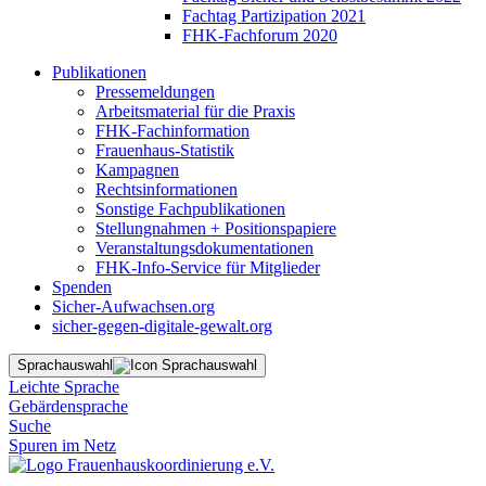
Fachtag Partizipation 2021
FHK-Fachforum 2020
Publikationen
Pressemeldungen
Arbeitsmaterial für die Praxis
FHK-Fachinformation
Frauenhaus-Statistik
Kampagnen
Rechtsinformationen
Sonstige Fachpublikationen
Stellungnahmen + Positionspapiere
Veranstaltungsdokumentationen
FHK-Info-Service für Mitglieder
Spenden
Sicher-Aufwachsen.org
sicher-gegen-digitale-gewalt.org
Sprachauswahl
Leichte Sprache
Gebärdensprache
Suche
Spuren im Netz