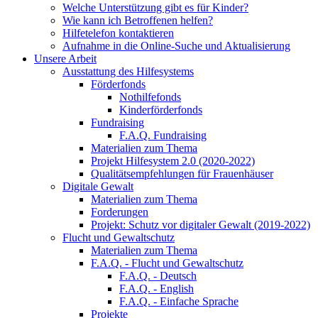
Welche Unterstützung gibt es für Kinder?
Wie kann ich Betroffenen helfen?
Hilfetelefon kontaktieren
Aufnahme in die Online-Suche und Aktualisierung
Unsere Arbeit
Ausstattung des Hilfesystems
Förderfonds
Nothilfefonds
Kinderförderfonds
Fundraising
F.A.Q. Fundraising
Materialien zum Thema
Projekt Hilfesystem 2.0 (2020-2022)
Qualitätsempfehlungen für Frauenhäuser
Digitale Gewalt
Materialien zum Thema
Forderungen
Projekt: Schutz vor digitaler Gewalt (2019-2022)
Flucht und Gewaltschutz
Materialien zum Thema
F.A.Q. - Flucht und Gewaltschutz
F.A.Q. - Deutsch
F.A.Q. - English
F.A.Q. - Einfache Sprache
Projekte