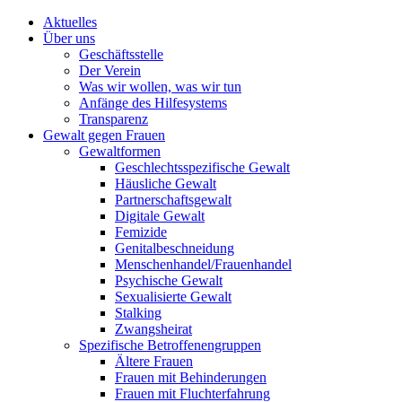
Aktuelles
Über uns
Geschäftsstelle
Der Verein
Was wir wollen, was wir tun
Anfänge des Hilfesystems
Transparenz
Gewalt gegen Frauen
Gewaltformen
Geschlechtsspezifische Gewalt
Häusliche Gewalt
Partnerschaftsgewalt
Digitale Gewalt
Femizide
Genitalbeschneidung
Menschenhandel/Frauenhandel
Psychische Gewalt
Sexualisierte Gewalt
Stalking
Zwangsheirat
Spezifische Betroffenengruppen
Ältere Frauen
Frauen mit Behinderungen
Frauen mit Fluchterfahrung