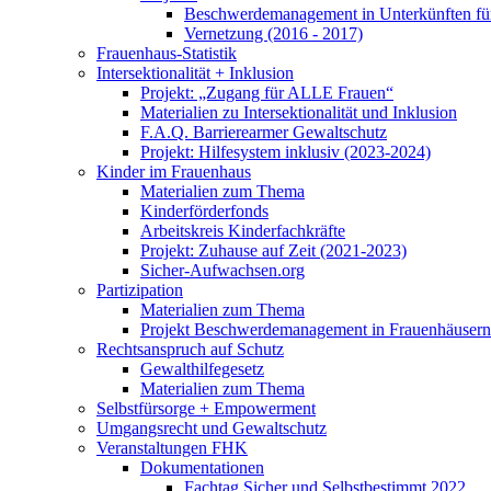
Beschwerdemanagement in Unterkünften für
Vernetzung (2016 - 2017)
Frauenhaus-Statistik
Intersektionalität + Inklusion
Projekt: „Zugang für ALLE Frauen“
Materialien zu Intersektionalität und Inklusion
F.A.Q. Barrierearmer Gewaltschutz
Projekt: Hilfesystem inklusiv (2023-2024)
Kinder im Frauenhaus
Materialien zum Thema
Kinderförderfonds
Arbeitskreis Kinderfachkräfte
Projekt: Zuhause auf Zeit (2021-2023)
Sicher-Aufwachsen.org
Partizipation
Materialien zum Thema
Projekt Beschwerdemanagement in Frauenhäusern
Rechtsanspruch auf Schutz
Gewalthilfegesetz
Materialien zum Thema
Selbstfürsorge + Empowerment
Umgangsrecht und Gewaltschutz
Veranstaltungen FHK
Dokumentationen
Fachtag Sicher und Selbstbestimmt 2022