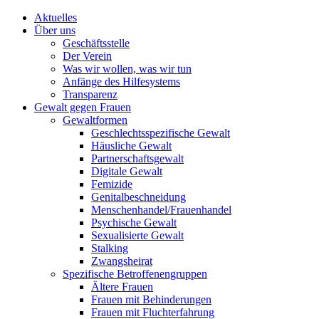
Aktuelles
Über uns
Geschäftsstelle
Der Verein
Was wir wollen, was wir tun
Anfänge des Hilfesystems
Transparenz
Gewalt gegen Frauen
Gewaltformen
Geschlechtsspezifische Gewalt
Häusliche Gewalt
Partnerschaftsgewalt
Digitale Gewalt
Femizide
Genitalbeschneidung
Menschenhandel/Frauenhandel
Psychische Gewalt
Sexualisierte Gewalt
Stalking
Zwangsheirat
Spezifische Betroffenengruppen
Ältere Frauen
Frauen mit Behinderungen
Frauen mit Fluchterfahrung