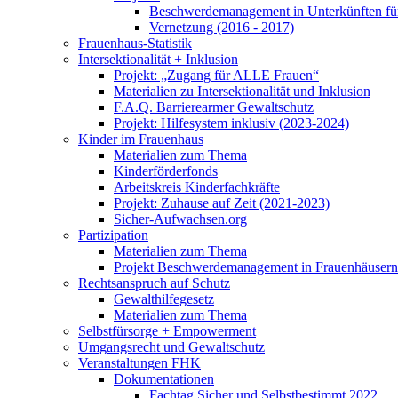
Beschwerdemanagement in Unterkünften für
Vernetzung (2016 - 2017)
Frauenhaus-Statistik
Intersektionalität + Inklusion
Projekt: „Zugang für ALLE Frauen“
Materialien zu Intersektionalität und Inklusion
F.A.Q. Barrierearmer Gewaltschutz
Projekt: Hilfesystem inklusiv (2023-2024)
Kinder im Frauenhaus
Materialien zum Thema
Kinderförderfonds
Arbeitskreis Kinderfachkräfte
Projekt: Zuhause auf Zeit (2021-2023)
Sicher-Aufwachsen.org
Partizipation
Materialien zum Thema
Projekt Beschwerdemanagement in Frauenhäusern
Rechtsanspruch auf Schutz
Gewalthilfegesetz
Materialien zum Thema
Selbstfürsorge + Empowerment
Umgangsrecht und Gewaltschutz
Veranstaltungen FHK
Dokumentationen
Fachtag Sicher und Selbstbestimmt 2022