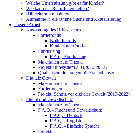
Welche Unterstützung gibt es für Kinder?
Wie kann ich Betroffenen helfen?
Hilfetelefon kontaktieren
Aufnahme in die Online-Suche und Aktualisierung
Unsere Arbeit
Ausstattung des Hilfesystems
Förderfonds
Nothilfefonds
Kinderförderfonds
Fundraising
F.A.Q. Fundraising
Materialien zum Thema
Projekt Hilfesystem 2.0 (2020-2022)
Qualitätsempfehlungen für Frauenhäuser
Digitale Gewalt
Materialien zum Thema
Forderungen
Projekt: Schutz vor digitaler Gewalt (2019-2022)
Flucht und Gewaltschutz
Materialien zum Thema
F.A.Q. - Flucht und Gewaltschutz
F.A.Q. - Deutsch
F.A.Q. - English
F.A.Q. - Einfache Sprache
Projekte