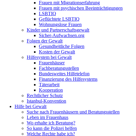
Frauen mit Migrationserfahrung
Frauen mit psychischen Beeinträchtigungen
LSBTIQ
Geflüchtete LSBTIQ
Wohnungslose Frauen
Kinder und Partnerschaftsgewalt
Sicher-Aufwachsen.org
Folgen der Gewalt
Gesundheitliche Folgen
Kosten der Gewalt
Hilfesystem bei Gewalt
Frauenhäuser
Fachberatungsstellen
Bundesweites Hilfetelefon
Finanzierung des Hilfesystems
Täterarbeit
Kooperation
Rechtlicher Schutz
Istanbul-Konvention
Hilfe bei Gewalt
Suche nach Frauenhäusern und Beratungsstellen
Leben im Frauenhaus
Wo erhalte ich Beratung?
So kann die Polizei helfen
Welche Rechte habe ich?