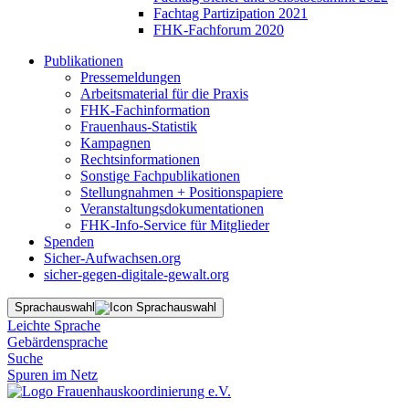
Fachtag Partizipation 2021
FHK-Fachforum 2020
Publikationen
Pressemeldungen
Arbeitsmaterial für die Praxis
FHK-Fachinformation
Frauenhaus-Statistik
Kampagnen
Rechtsinformationen
Sonstige Fachpublikationen
Stellungnahmen + Positionspapiere
Veranstaltungsdokumentationen
FHK-Info-Service für Mitglieder
Spenden
Sicher-Aufwachsen.org
sicher-gegen-digitale-gewalt.org
Sprachauswahl
Leichte Sprache
Gebärdensprache
Suche
Spuren im Netz