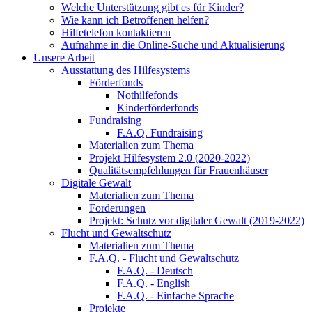
Welche Unterstützung gibt es für Kinder?
Wie kann ich Betroffenen helfen?
Hilfetelefon kontaktieren
Aufnahme in die Online-Suche und Aktualisierung
Unsere Arbeit
Ausstattung des Hilfesystems
Förderfonds
Nothilfefonds
Kinderförderfonds
Fundraising
F.A.Q. Fundraising
Materialien zum Thema
Projekt Hilfesystem 2.0 (2020-2022)
Qualitätsempfehlungen für Frauenhäuser
Digitale Gewalt
Materialien zum Thema
Forderungen
Projekt: Schutz vor digitaler Gewalt (2019-2022)
Flucht und Gewaltschutz
Materialien zum Thema
F.A.Q. - Flucht und Gewaltschutz
F.A.Q. - Deutsch
F.A.Q. - English
F.A.Q. - Einfache Sprache
Projekte