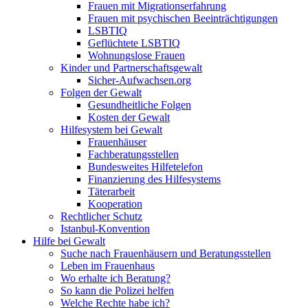
Frauen mit Migrationserfahrung
Frauen mit psychischen Beeinträchtigungen
LSBTIQ
Geflüchtete LSBTIQ
Wohnungslose Frauen
Kinder und Partnerschaftsgewalt
Sicher-Aufwachsen.org
Folgen der Gewalt
Gesundheitliche Folgen
Kosten der Gewalt
Hilfesystem bei Gewalt
Frauenhäuser
Fachberatungsstellen
Bundesweites Hilfetelefon
Finanzierung des Hilfesystems
Täterarbeit
Kooperation
Rechtlicher Schutz
Istanbul-Konvention
Hilfe bei Gewalt
Suche nach Frauenhäusern und Beratungsstellen
Leben im Frauenhaus
Wo erhalte ich Beratung?
So kann die Polizei helfen
Welche Rechte habe ich?