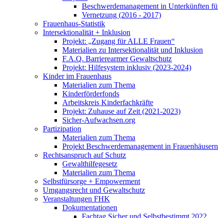
Beschwerdemanagement in Unterkünften für
Vernetzung (2016 - 2017)
Frauenhaus-Statistik
Intersektionalität + Inklusion
Projekt: „Zugang für ALLE Frauen“
Materialien zu Intersektionalität und Inklusion
F.A.Q. Barrierearmer Gewaltschutz
Projekt: Hilfesystem inklusiv (2023-2024)
Kinder im Frauenhaus
Materialien zum Thema
Kinderförderfonds
Arbeitskreis Kinderfachkräfte
Projekt: Zuhause auf Zeit (2021-2023)
Sicher-Aufwachsen.org
Partizipation
Materialien zum Thema
Projekt Beschwerdemanagement in Frauenhäusern
Rechtsanspruch auf Schutz
Gewalthilfegesetz
Materialien zum Thema
Selbstfürsorge + Empowerment
Umgangsrecht und Gewaltschutz
Veranstaltungen FHK
Dokumentationen
Fachtag Sicher und Selbstbestimmt 2022