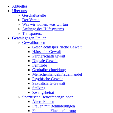
Aktuelles
Über uns
Geschäftsstelle
Der Verein
Was wir wollen, was wir tun
Anfänge des Hilfesystems
Transparenz
Gewalt gegen Frauen
Gewaltformen
Geschlechtsspezifische Gewalt
Häusliche Gewalt
Partnerschaftsgewalt
Digitale Gewalt
Femizide
Genitalbeschneidung
Menschenhandel/Frauenhandel
Psychische Gewalt
Sexualisierte Gewalt
Stalking
Zwangsheirat
Spezifische Betroffenengruppen
Ältere Frauen
Frauen mit Behinderungen
Frauen mit Fluchterfahrung