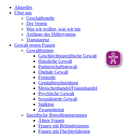
Aktuelles
Über uns
Geschäftsstelle
Der Verein
Was wir wollen, was wir tun
Anfänge des Hilfesystems
Transparenz
Gewalt gegen Frauen
Gewaltformen
Geschlechtsspezifische Gewalt
Häusliche Gewalt
Partnerschaftsgewalt
Digitale Gewalt
Femizide
Genitalbeschneidung
Menschenhandel/Frauenhandel
Psychische Gewalt
Sexualisierte Gewalt
Stalking
Zwangsheirat
Spezifische Betroffenengruppen
Ältere Frauen
Frauen mit Behinderungen
Frauen mit Fluchterfahrung