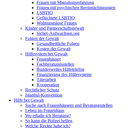
Frauen mit Migrationserfahrung
Frauen mit psychischen Beeinträchtigungen
LSBTIQ
Geflüchtete LSBTIQ
Wohnungslose Frauen
Kinder und Partnerschaftsgewalt
Sicher-Aufwachsen.org
Folgen der Gewalt
Gesundheitliche Folgen
Kosten der Gewalt
Hilfesystem bei Gewalt
Frauenhäuser
Fachberatungsstellen
Bundesweites Hilfetelefon
Finanzierung des Hilfesystems
Täterarbeit
Kooperation
Rechtlicher Schutz
Istanbul-Konvention
Hilfe bei Gewalt
Suche nach Frauenhäusern und Beratungsstellen
Leben im Frauenhaus
Wo erhalte ich Beratung?
So kann die Polizei helfen
Welche Rechte habe ich?