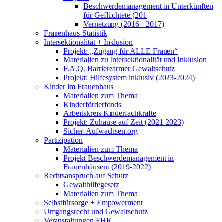
Beschwerdemanagement in Unterkünften
für Geflüchtete (201
Vernetzung (2016 - 2017)
Frauenhaus-Statistik
Intersektionalität + Inklusion
Projekt: „Zugang für ALLE Frauen“
Materialien zu Intersektionalität und Inklusion
F.A.Q. Barrierearmer Gewaltschutz
Projekt: Hilfesystem inklusiv (2023-2024)
Kinder im Frauenhaus
Materialien zum Thema
Kinderförderfonds
Arbeitskreis Kinderfachkräfte
Projekt: Zuhause auf Zeit (2021-2023)
Sicher-Aufwachsen.org
Partizipation
Materialien zum Thema
Projekt Beschwerdemanagement in
Frauenhäusern (2019-2022)
Rechtsanspruch auf Schutz
Gewalthilfegesetz
Materialien zum Thema
Selbstfürsorge + Empowerment
Umgangsrecht und Gewaltschutz
Veranstaltungen FHK