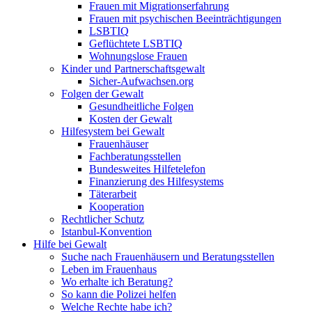
Frauen mit Migrationserfahrung
Frauen mit psychischen Beeinträchtigungen
LSBTIQ
Geflüchtete LSBTIQ
Wohnungslose Frauen
Kinder und Partnerschaftsgewalt
Sicher-Aufwachsen.org
Folgen der Gewalt
Gesundheitliche Folgen
Kosten der Gewalt
Hilfesystem bei Gewalt
Frauenhäuser
Fachberatungsstellen
Bundesweites Hilfetelefon
Finanzierung des Hilfesystems
Täterarbeit
Kooperation
Rechtlicher Schutz
Istanbul-Konvention
Hilfe bei Gewalt
Suche nach Frauenhäusern und Beratungsstellen
Leben im Frauenhaus
Wo erhalte ich Beratung?
So kann die Polizei helfen
Welche Rechte habe ich?