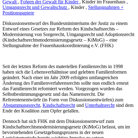
Gewalt
,
Folgen der Gewalt für Kinder
, Kinder im Frauenhaus ,
Umgangsrecht und Gewaltschutz
, Kinder ,
Stellungnahmen +
Positionspapiere
Diskussionsentwurf des Bundesministeriums der Justiz zu einem
Entwurf eines Gesetzes zur Reform des Kindschaftsrechts –
Modernisierung von Sorgerecht, Umgangsrecht und Adoptionsrecht
(Kindschaftsrechtsmodernisierungsgesetz – KiMoG) – eine
Stellungnahme der Frauenhauskoordinierung e.V. (FHK)
Seit der letzten Reform des materiellen Familienrechts in 1998
haben sich die Lebensverhältnisse und gelebten Familienformen
geändert. Nach einer im Jahr 2009 erfolgten umfangreichen
Änderung des Familienverfahrensrechts sollte nun endlich erneut
das Familienrecht reformiert werden. Vorgezogen wurden das
Selbstbestimmungsgesetz und das Namensrecht. Die
Referentenentwürfe (in Form von Diskussionsentwürfen) zum
Abstammungsrecht
,
Kindschaftsrecht
und
Unterhaltsrecht
sind dem
Ende der Koalition zum Opfer gefallen.
Dennoch hat sich FHK mit dem Diskussionsentwurf zum
Kindschaftsrechtsmodernisierungsgesetz (KiMoG) befasst, um im
bevorstehenden Gesetzgebungsprozess in der neuen
Legislaturperiode bereits wichtige Impulse zu setzen.