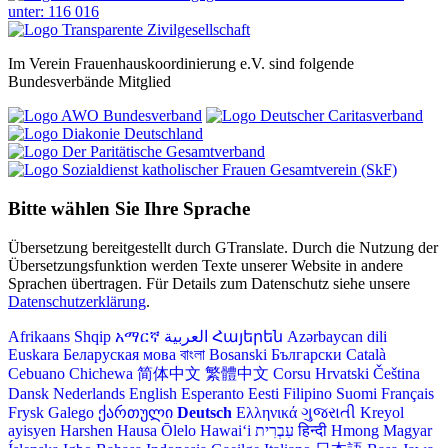
Im Verein Frauenhauskoordinierung e.V. sind folgende
Bundesverbände Mitglied
Bitte wählen Sie Ihre Sprache
Übersetzung bereitgestellt durch GTranslate. Durch die Nutzung der
Übersetzungsfunktion werden Texte unserer Website in andere
Sprachen übertragen. Für Details zum Datenschutz siehe unsere
Datenschutzerklärung
.
Afrikaans
Shqip
አማርኛ
العربية
Հայերեն
Azərbaycan dili
Euskara
Беларуская мова
বাংলা
Bosanski
Български
Català
Cebuano
Chichewa
简体中文
繁體中文
Corsu
Hrvatski
Čeština‎
Dansk
Nederlands
English
Esperanto
Eesti
Filipino
Suomi
Français
Frysk
Galego
ქართული
Deutsch
Ελληνικά
ગુજરાતી
Kreyol
ayisyen
Harshen Hausa
Ōlelo Hawaiʻi
עִבְרִית
हिन्दी
Hmong
Magyar