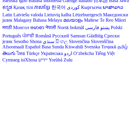
Íslenska
Igbo
Bahasa Indonesia
Gaeilge
Italiano
日本語
Basa Jawa
ಕನ್ನಡ
Қазақ тілі
ភាសាខ្មែរ
한국어
Кыргызча
ພາສາລາວ
Latin
Latviešu valoda
Lietuvių kalba
Lëtzebuergesch
Македонски
јазик
Malagasy
Bahasa Melayu
മലയാളം
Maltese
Te Reo Māori
मराठी
Монгол
ဗမာစာ
नेपाली
Norsk bokmål
فارسی
پښتو
Polski
Português
ਪੰਜਾਬੀ
Română
Русский
Samoan
Gàidhlig
Српски
језик
Sesotho
Shona
سنڌي
සිංහල
Slovenčina
Slovenščina
Afsoomaali
Español
Basa Sunda
Kiswahili
Svenska
Тоҷикӣ
தமிழ்
తెలుగు
ไทย
Türkçe
Українська
اردو
O‘zbekcha
Tiếng Việt
Cymraeg
isiXhosa
יידיש
Yorùbá
Zulu