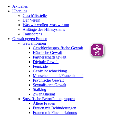
Aktuelles
Über uns
Geschäftsstelle
Der Verein
Was wir wollen, was wir tun
Anfänge des Hilfesystems
Transparenz
Gewalt gegen Frauen
Gewaltformen
Geschlechtsspezifische Gewalt
Häusliche Gewalt
Partnerschaftsgewalt
Digitale Gewalt
Femizide
Genitalbeschneidung
Menschenhandel/Frauenhandel
Psychische Gewalt
Sexualisierte Gewalt
Stalking
Zwangsheirat
Spezifische Betroffenengruppen
Ältere Frauen
Frauen mit Behinderungen
Frauen mit Fluchterfahrung