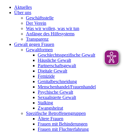
Aktuelles
Über uns
Geschäftsstelle
Der Verein
Was wir wollen, was wir tun
Anfänge des Hilfesystems
Transparenz
Gewalt gegen Frauen
Gewaltformen
Geschlechtsspezifische Gewalt
Häusliche Gewalt
Partnerschaftsgewalt
Digitale Gewalt
Femizide
Genitalbeschneidung
Menschenhandel/Frauenhandel
Psychische Gewalt
Sexualisierte Gewalt
Stalking
Zwangsheirat
Spezifische Betroffenengruppen
Ältere Frauen
Frauen mit Behinderungen
Frauen mit Fluchterfahrung