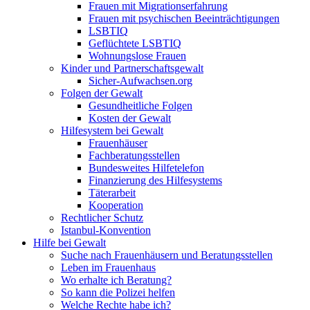
Frauen mit Migrationserfahrung
Frauen mit psychischen Beeinträchtigungen
LSBTIQ
Geflüchtete LSBTIQ
Wohnungslose Frauen
Kinder und Partnerschaftsgewalt
Sicher-Aufwachsen.org
Folgen der Gewalt
Gesundheitliche Folgen
Kosten der Gewalt
Hilfesystem bei Gewalt
Frauenhäuser
Fachberatungsstellen
Bundesweites Hilfetelefon
Finanzierung des Hilfesystems
Täterarbeit
Kooperation
Rechtlicher Schutz
Istanbul-Konvention
Hilfe bei Gewalt
Suche nach Frauenhäusern und Beratungsstellen
Leben im Frauenhaus
Wo erhalte ich Beratung?
So kann die Polizei helfen
Welche Rechte habe ich?