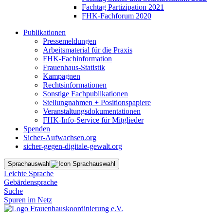
Fachtag Partizipation 2021
FHK-Fachforum 2020
Publikationen
Pressemeldungen
Arbeitsmaterial für die Praxis
FHK-Fachinformation
Frauenhaus-Statistik
Kampagnen
Rechtsinformationen
Sonstige Fachpublikationen
Stellungnahmen + Positionspapiere
Veranstaltungsdokumentationen
FHK-Info-Service für Mitglieder
Spenden
Sicher-Aufwachsen.org
sicher-gegen-digitale-gewalt.org
Sprachauswahl
Leichte Sprache
Gebärdensprache
Suche
Spuren im Netz