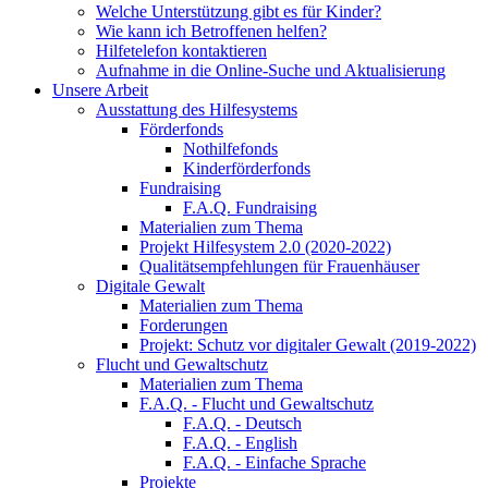
Welche Unterstützung gibt es für Kinder?
Wie kann ich Betroffenen helfen?
Hilfetelefon kontaktieren
Aufnahme in die Online-Suche und Aktualisierung
Unsere Arbeit
Ausstattung des Hilfesystems
Förderfonds
Nothilfefonds
Kinderförderfonds
Fundraising
F.A.Q. Fundraising
Materialien zum Thema
Projekt Hilfesystem 2.0 (2020-2022)
Qualitätsempfehlungen für Frauenhäuser
Digitale Gewalt
Materialien zum Thema
Forderungen
Projekt: Schutz vor digitaler Gewalt (2019-2022)
Flucht und Gewaltschutz
Materialien zum Thema
F.A.Q. - Flucht und Gewaltschutz
F.A.Q. - Deutsch
F.A.Q. - English
F.A.Q. - Einfache Sprache
Projekte