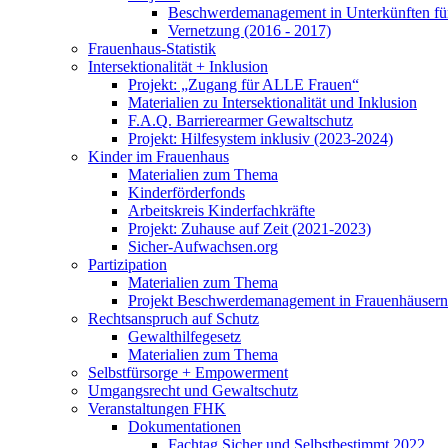
Beschwerdemanagement in Unterkünften für
Vernetzung (2016 - 2017)
Frauenhaus-Statistik
Intersektionalität + Inklusion
Projekt: „Zugang für ALLE Frauen“
Materialien zu Intersektionalität und Inklusion
F.A.Q. Barrierearmer Gewaltschutz
Projekt: Hilfesystem inklusiv (2023-2024)
Kinder im Frauenhaus
Materialien zum Thema
Kinderförderfonds
Arbeitskreis Kinderfachkräfte
Projekt: Zuhause auf Zeit (2021-2023)
Sicher-Aufwachsen.org
Partizipation
Materialien zum Thema
Projekt Beschwerdemanagement in Frauenhäusern
Rechtsanspruch auf Schutz
Gewalthilfegesetz
Materialien zum Thema
Selbstfürsorge + Empowerment
Umgangsrecht und Gewaltschutz
Veranstaltungen FHK
Dokumentationen
Fachtag Sicher und Selbstbestimmt 2022