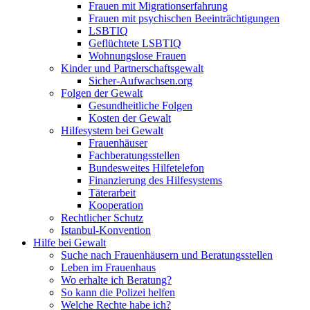
Frauen mit Migrationserfahrung
Frauen mit psychischen Beeinträchtigungen
LSBTIQ
Geflüchtete LSBTIQ
Wohnungslose Frauen
Kinder und Partnerschaftsgewalt
Sicher-Aufwachsen.org
Folgen der Gewalt
Gesundheitliche Folgen
Kosten der Gewalt
Hilfesystem bei Gewalt
Frauenhäuser
Fachberatungsstellen
Bundesweites Hilfetelefon
Finanzierung des Hilfesystems
Täterarbeit
Kooperation
Rechtlicher Schutz
Istanbul-Konvention
Hilfe bei Gewalt
Suche nach Frauenhäusern und Beratungsstellen
Leben im Frauenhaus
Wo erhalte ich Beratung?
So kann die Polizei helfen
Welche Rechte habe ich?