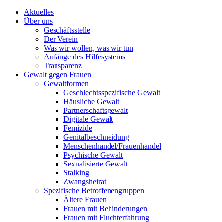
Aktuelles
Über uns
Geschäftsstelle
Der Verein
Was wir wollen, was wir tun
Anfänge des Hilfesystems
Transparenz
Gewalt gegen Frauen
Gewaltformen
Geschlechtsspezifische Gewalt
Häusliche Gewalt
Partnerschaftsgewalt
Digitale Gewalt
Femizide
Genitalbeschneidung
Menschenhandel/Frauenhandel
Psychische Gewalt
Sexualisierte Gewalt
Stalking
Zwangsheirat
Spezifische Betroffenengruppen
Ältere Frauen
Frauen mit Behinderungen
Frauen mit Fluchterfahrung