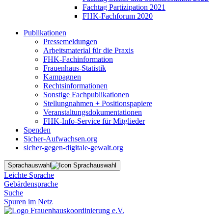
Fachtag Partizipation 2021
FHK-Fachforum 2020
Publikationen
Pressemeldungen
Arbeitsmaterial für die Praxis
FHK-Fachinformation
Frauenhaus-Statistik
Kampagnen
Rechtsinformationen
Sonstige Fachpublikationen
Stellungnahmen + Positionspapiere
Veranstaltungsdokumentationen
FHK-Info-Service für Mitglieder
Spenden
Sicher-Aufwachsen.org
sicher-gegen-digitale-gewalt.org
Sprachauswahl
Leichte Sprache
Gebärdensprache
Suche
Spuren im Netz