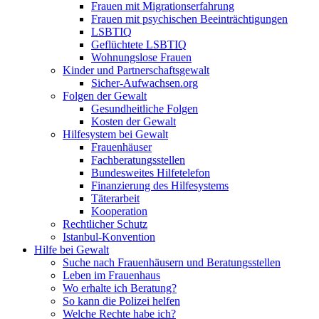
Frauen mit Migrationserfahrung
Frauen mit psychischen Beeinträchtigungen
LSBTIQ
Geflüchtete LSBTIQ
Wohnungslose Frauen
Kinder und Partnerschaftsgewalt
Sicher-Aufwachsen.org
Folgen der Gewalt
Gesundheitliche Folgen
Kosten der Gewalt
Hilfesystem bei Gewalt
Frauenhäuser
Fachberatungsstellen
Bundesweites Hilfetelefon
Finanzierung des Hilfesystems
Täterarbeit
Kooperation
Rechtlicher Schutz
Istanbul-Konvention
Hilfe bei Gewalt
Suche nach Frauenhäusern und Beratungsstellen
Leben im Frauenhaus
Wo erhalte ich Beratung?
So kann die Polizei helfen
Welche Rechte habe ich?