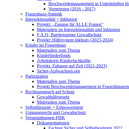
Beschwerdemanagement in Unterkünften für
Vernetzung (2016 - 2017)
Frauenhaus-Statistik
Intersektionalität + Inklusion
Projekt: „Zugang für ALLE Frauen“
Materialien zu Intersektionalität und Inklusion
F.A.Q. Barrierearmer Gewaltschutz
Projekt: Hilfesystem inklusiv (2023-2024)
Kinder im Frauenhaus
Materialien zum Thema
Kinderförderfonds
Arbeitskreis Kinderfachkräfte
Projekt: Zuhause auf Zeit (2021-2023)
Sicher-Aufwachsen.org
Partizipation
Materialien zum Thema
Projekt Beschwerdemanagement in Frauenhäusern
Rechtsanspruch auf Schutz
Gewalthilfegesetz
Materialien zum Thema
Selbstfürsorge + Empowerment
Umgangsrecht und Gewaltschutz
Veranstaltungen FHK
Dokumentationen
Fachtag Sicher und Selbstbestimmt 2022