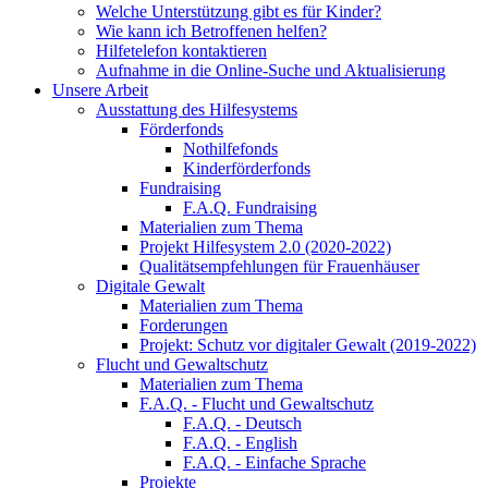
Welche Unterstützung gibt es für Kinder?
Wie kann ich Betroffenen helfen?
Hilfetelefon kontaktieren
Aufnahme in die Online-Suche und Aktualisierung
Unsere Arbeit
Ausstattung des Hilfesystems
Förderfonds
Nothilfefonds
Kinderförderfonds
Fundraising
F.A.Q. Fundraising
Materialien zum Thema
Projekt Hilfesystem 2.0 (2020-2022)
Qualitätsempfehlungen für Frauenhäuser
Digitale Gewalt
Materialien zum Thema
Forderungen
Projekt: Schutz vor digitaler Gewalt (2019-2022)
Flucht und Gewaltschutz
Materialien zum Thema
F.A.Q. - Flucht und Gewaltschutz
F.A.Q. - Deutsch
F.A.Q. - English
F.A.Q. - Einfache Sprache
Projekte