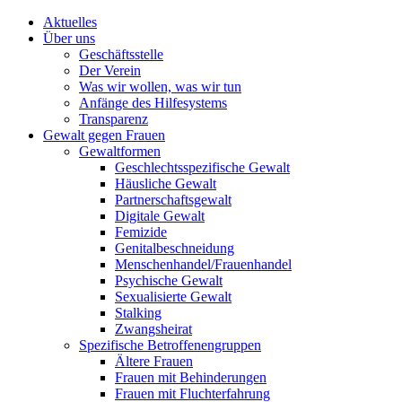
Aktuelles
Über uns
Geschäftsstelle
Der Verein
Was wir wollen, was wir tun
Anfänge des Hilfesystems
Transparenz
Gewalt gegen Frauen
Gewaltformen
Geschlechtsspezifische Gewalt
Häusliche Gewalt
Partnerschaftsgewalt
Digitale Gewalt
Femizide
Genitalbeschneidung
Menschenhandel/Frauenhandel
Psychische Gewalt
Sexualisierte Gewalt
Stalking
Zwangsheirat
Spezifische Betroffenengruppen
Ältere Frauen
Frauen mit Behinderungen
Frauen mit Fluchterfahrung