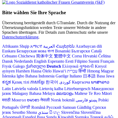
Bitte wählen Sie Ihre Sprache
Übersetzung bereitgestellt durch GTranslate. Durch die Nutzung der
Übersetzungsfunktion werden Texte unserer Website in andere
Sprachen übertragen. Für Details zum Datenschutz siehe unsere
Datenschutzerklärung
.
Afrikaans
Shqip
አማርኛ
العربية
Հայերեն
Azərbaycan dili
Euskara
Беларуская мова
বাংলা
Bosanski
Български
Català
Cebuano
Chichewa
简体中文
繁體中文
Corsu
Hrvatski
Čeština‎
Dansk
Nederlands
English
Esperanto
Eesti
Filipino
Suomi
Français
Frysk
Galego
ქართული
Deutsch
Ελληνικά
ગુજરાતી
Kreyol
ayisyen
Harshen Hausa
Ōlelo Hawaiʻi
עִבְרִית
हिन्दी
Hmong
Magyar
Íslenska
Igbo
Bahasa Indonesia
Gaeilge
Italiano
日本語
Basa Jawa
ಕನ್ನಡ
Қазақ тілі
ភាសាខ្មែរ
한국어
Кыргызча
ພາສາລາວ
Latin
Latviešu valoda
Lietuvių kalba
Lëtzebuergesch
Македонски
јазик
Malagasy
Bahasa Melayu
മലയാളം
Maltese
Te Reo Māori
मराठी
Монгол
ဗမာစာ
नेपाली
Norsk bokmål
فارسی
پښتو
Polski
Português
ਪੰਜਾਬੀ
Română
Русский
Samoan
Gàidhlig
Српски
језик
Sesotho
Shona
سنڌي
සිංහල
Slovenčina
Slovenščina
Afsoomaali
Español
Basa Sunda
Kiswahili
Svenska
Тоҷикӣ
தமிழ்