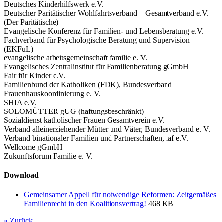
Deutsches Kinderhilfswerk e.V.
Deutscher Paritätischer Wohlfahrtsverband – Gesamtverband e.V.
(Der Paritätische)
Evangelische Konferenz für Familien- und Lebensberatung e.V.
Fachverband für Psychologische Beratung und Supervision
(EKFuL)
evangelische arbeitsgemeinschaft familie e. V.
Evangelisches Zentralinstitut für Familienberatung gGmbH
Fair für Kinder e.V.
Familienbund der Katholiken (FDK), Bundesverband
Frauenhauskoordinierung e. V.
SHIA e.V.
SOLOMÜTTER gUG (haftungsbeschränkt)
Sozialdienst katholischer Frauen Gesamtverein e.V.
Verband alleinerziehender Mütter und Väter, Bundesverband e. V.
Verband binationaler Familien und Partnerschaften, iaf e.V.
Wellcome gGmbH
Zukunftsforum Familie e. V.
Download
Gemeinsamer Appell für notwendige Reformen: Zeitgemäßes
Familienrecht in den Koalitionsvertrag!
468 KB
« Zurück