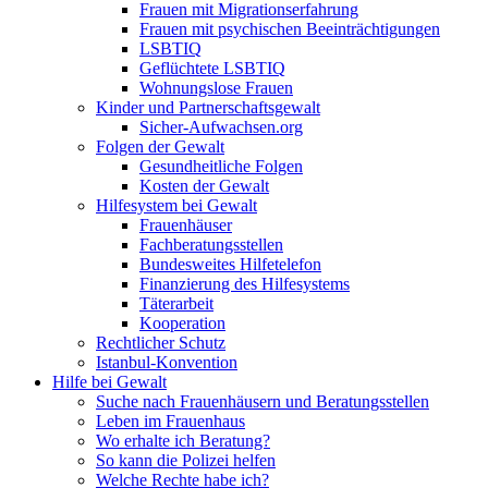
Frauen mit Migrationserfahrung
Frauen mit psychischen Beeinträchtigungen
LSBTIQ
Geflüchtete LSBTIQ
Wohnungslose Frauen
Kinder und Partnerschaftsgewalt
Sicher-Aufwachsen.org
Folgen der Gewalt
Gesundheitliche Folgen
Kosten der Gewalt
Hilfesystem bei Gewalt
Frauenhäuser
Fachberatungsstellen
Bundesweites Hilfetelefon
Finanzierung des Hilfesystems
Täterarbeit
Kooperation
Rechtlicher Schutz
Istanbul-Konvention
Hilfe bei Gewalt
Suche nach Frauenhäusern und Beratungsstellen
Leben im Frauenhaus
Wo erhalte ich Beratung?
So kann die Polizei helfen
Welche Rechte habe ich?