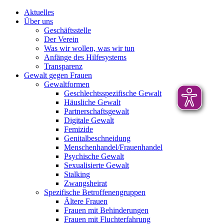
Aktuelles
Über uns
Geschäftsstelle
Der Verein
Was wir wollen, was wir tun
Anfänge des Hilfesystems
Transparenz
Gewalt gegen Frauen
Gewaltformen
Geschlechtsspezifische Gewalt
Häusliche Gewalt
Partnerschaftsgewalt
Digitale Gewalt
Femizide
Genitalbeschneidung
Menschenhandel/Frauenhandel
Psychische Gewalt
Sexualisierte Gewalt
Stalking
Zwangsheirat
Spezifische Betroffenengruppen
Ältere Frauen
Frauen mit Behinderungen
Frauen mit Fluchterfahrung