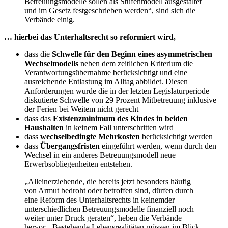
Betreuungsmodelle sollen als Stufenmodell ausgestaltet
und im Gesetz festgeschrieben werden“, sind sich die
Verbände einig.
… hierbei das Unterhaltsrecht so reformiert wird,
dass die
Schwelle für den Beginn eines asymmetrischen
Wechselmodells
neben dem zeitlichen Kriterium die
Verantwortungsübernahme berücksichtigt und eine
ausreichende Entlastung im Alltag abbildet. Diesen
Anforderungen wurde die in der letzten Legislaturperiode
diskutierte Schwelle von 29 Prozent Mitbetreuung inklusive
der Ferien bei Weitem nicht gerecht
dass das
Existenzminimum des Kindes in beiden
Haushalten
in keinem Fall unterschritten wird
dass
wechselbedingte Mehrkosten
berücksichtigt werden
dass
Übergangsfristen
eingeführt werden, wenn durch den
Wechsel in ein anderes Betreuungsmodell neue
Erwerbsobliegenheiten entstehen.
„Alleinerziehende, die bereits jetzt besonders häufig
von Armut bedroht oder betroffen sind, dürfen durch
eine Reform des Unterhaltsrechts in keinem
der
unterschiedlichen Betreuungsmodelle finanziell noch
weiter unter Druck geraten“, heben die Verbände
hervor. „Bestehende Lebensrealitäten müssen im Blick