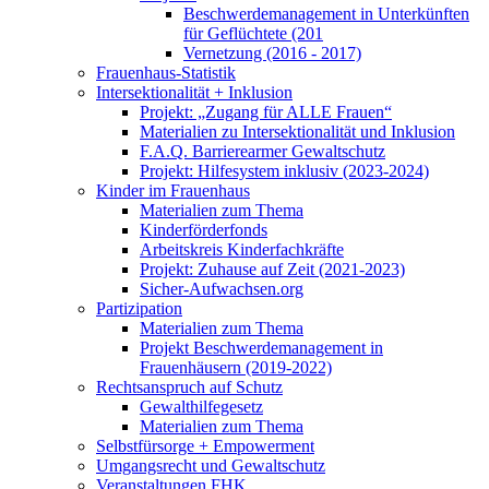
Beschwerdemanagement in Unterkünften
für Geflüchtete (201
Vernetzung (2016 - 2017)
Frauenhaus-Statistik
Intersektionalität + Inklusion
Projekt: „Zugang für ALLE Frauen“
Materialien zu Intersektionalität und Inklusion
F.A.Q. Barrierearmer Gewaltschutz
Projekt: Hilfesystem inklusiv (2023-2024)
Kinder im Frauenhaus
Materialien zum Thema
Kinderförderfonds
Arbeitskreis Kinderfachkräfte
Projekt: Zuhause auf Zeit (2021-2023)
Sicher-Aufwachsen.org
Partizipation
Materialien zum Thema
Projekt Beschwerdemanagement in
Frauenhäusern (2019-2022)
Rechtsanspruch auf Schutz
Gewalthilfegesetz
Materialien zum Thema
Selbstfürsorge + Empowerment
Umgangsrecht und Gewaltschutz
Veranstaltungen FHK