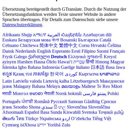
Übersetzung bereitgestellt durch GTranslate. Durch die Nutzung der
Übersetzungsfunktion werden Texte unserer Website in andere
Sprachen übertragen. Für Details zum Datenschutz siehe unsere
Datenschutzerklärung
.
Afrikaans
Shqip
አማርኛ
العربية
Հայերեն
Azərbaycan dili
Euskara
Беларуская мова
বাংলা
Bosanski
Български
Català
Cebuano
Chichewa
简体中文
繁體中文
Corsu
Hrvatski
Čeština‎
Dansk
Nederlands
English
Esperanto
Eesti
Filipino
Suomi
Français
Frysk
Galego
ქართული
Deutsch
Ελληνικά
ગુજરાતી
Kreyol
ayisyen
Harshen Hausa
Ōlelo Hawaiʻi
עִבְרִית
हिन्दी
Hmong
Magyar
Íslenska
Igbo
Bahasa Indonesia
Gaeilge
Italiano
日本語
Basa Jawa
ಕನ್ನಡ
Қазақ тілі
ភាសាខ្មែរ
한국어
Кыргызча
ພາສາລາວ
Latin
Latviešu valoda
Lietuvių kalba
Lëtzebuergesch
Македонски
јазик
Malagasy
Bahasa Melayu
മലയാളം
Maltese
Te Reo Māori
मराठी
Монгол
ဗမာစာ
नेपाली
Norsk bokmål
فارسی
پښتو
Polski
Português
ਪੰਜਾਬੀ
Română
Русский
Samoan
Gàidhlig
Српски
језик
Sesotho
Shona
سنڌي
සිංහල
Slovenčina
Slovenščina
Afsoomaali
Español
Basa Sunda
Kiswahili
Svenska
Тоҷикӣ
தமிழ்
తెలుగు
ไทย
Türkçe
Українська
اردو
O‘zbekcha
Tiếng Việt
Cymraeg
isiXhosa
יידיש
Yorùbá
Zulu