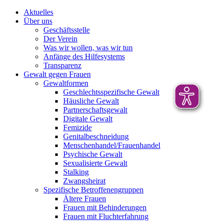
Aktuelles
Über uns
Geschäftsstelle
Der Verein
Was wir wollen, was wir tun
Anfänge des Hilfesystems
Transparenz
Gewalt gegen Frauen
Gewaltformen
Geschlechtsspezifische Gewalt
Häusliche Gewalt
Partnerschaftsgewalt
Digitale Gewalt
Femizide
Genitalbeschneidung
Menschenhandel/Frauenhandel
Psychische Gewalt
Sexualisierte Gewalt
Stalking
Zwangsheirat
Spezifische Betroffenengruppen
Ältere Frauen
Frauen mit Behinderungen
Frauen mit Fluchterfahrung