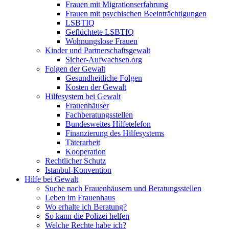
Frauen mit Migrationserfahrung
Frauen mit psychischen Beeinträchtigungen
LSBTIQ
Geflüchtete LSBTIQ
Wohnungslose Frauen
Kinder und Partnerschaftsgewalt
Sicher-Aufwachsen.org
Folgen der Gewalt
Gesundheitliche Folgen
Kosten der Gewalt
Hilfesystem bei Gewalt
Frauenhäuser
Fachberatungsstellen
Bundesweites Hilfetelefon
Finanzierung des Hilfesystems
Täterarbeit
Kooperation
Rechtlicher Schutz
Istanbul-Konvention
Hilfe bei Gewalt
Suche nach Frauenhäusern und Beratungsstellen
Leben im Frauenhaus
Wo erhalte ich Beratung?
So kann die Polizei helfen
Welche Rechte habe ich?