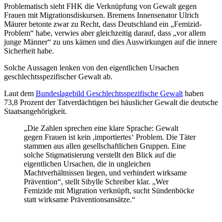
Problematisch sieht FHK die Verknüpfung von Gewalt gegen
Frauen mit Migrationsdiskursen. Bremens Innensenator Ulrich
Mäurer betonte zwar zu Recht, dass Deutschland ein „Femizid-
Problem“ habe, verwies aber gleichzeitig darauf, dass „vor allem
junge Männer“ zu uns kämen und dies Auswirkungen auf die innere
Sicherheit habe.
Solche Aussagen lenken von den eigentlichen Ursachen
geschlechtsspezifischer Gewalt ab.
Laut dem
Bundeslagebild Geschlechtsspezifische Gewalt
haben
73,8 Prozent der Tatverdächtigen bei häuslicher Gewalt die deutsche
Staatsangehörigkeit.
„Die Zahlen sprechen eine klare Sprache: Gewalt
gegen Frauen ist kein ,importiertes‘ Problem. Die Täter
stammen aus allen gesellschaftlichen Gruppen. Eine
solche Stigmatisierung verstellt den Blick auf die
eigentlichen Ursachen, die in ungleichen
Machtverhältnissen liegen, und verhindert wirksame
Prävention“, stellt Sibylle Schreiber klar. „Wer
Femizide mit Migration verknüpft, sucht Sündenböcke
statt wirksame Präventionsansätze.“