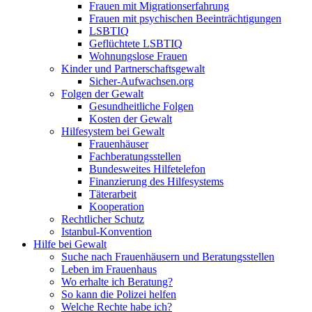
Frauen mit Migrationserfahrung
Frauen mit psychischen Beeinträchtigungen
LSBTIQ
Geflüchtete LSBTIQ
Wohnungslose Frauen
Kinder und Partnerschaftsgewalt
Sicher-Aufwachsen.org
Folgen der Gewalt
Gesundheitliche Folgen
Kosten der Gewalt
Hilfesystem bei Gewalt
Frauenhäuser
Fachberatungsstellen
Bundesweites Hilfetelefon
Finanzierung des Hilfesystems
Täterarbeit
Kooperation
Rechtlicher Schutz
Istanbul-Konvention
Hilfe bei Gewalt
Suche nach Frauenhäusern und Beratungsstellen
Leben im Frauenhaus
Wo erhalte ich Beratung?
So kann die Polizei helfen
Welche Rechte habe ich?