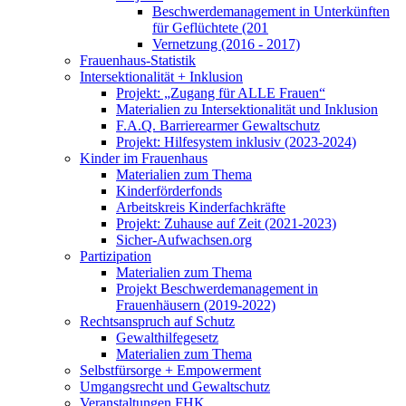
Beschwerdemanagement in Unterkünften
für Geflüchtete (201
Vernetzung (2016 - 2017)
Frauenhaus-Statistik
Intersektionalität + Inklusion
Projekt: „Zugang für ALLE Frauen“
Materialien zu Intersektionalität und Inklusion
F.A.Q. Barrierearmer Gewaltschutz
Projekt: Hilfesystem inklusiv (2023-2024)
Kinder im Frauenhaus
Materialien zum Thema
Kinderförderfonds
Arbeitskreis Kinderfachkräfte
Projekt: Zuhause auf Zeit (2021-2023)
Sicher-Aufwachsen.org
Partizipation
Materialien zum Thema
Projekt Beschwerdemanagement in
Frauenhäusern (2019-2022)
Rechtsanspruch auf Schutz
Gewalthilfegesetz
Materialien zum Thema
Selbstfürsorge + Empowerment
Umgangsrecht und Gewaltschutz
Veranstaltungen FHK