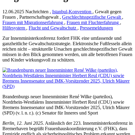
12.06.2025
Nachrichten ,
Istanbul-Konvention
, Gewalt gegen
Frauen , Partnerschaftsgewalt ,
Geschlechtsspezifische Gewalt
,
Frauen mit Migrationserfahrung
,
Frauen mit Fluchterfahrung
,
Hilfesystem
,
Flucht und Gewaltschutz
,
Pressemeldungen
Zur Innenministerkonferenz fordert FHK eine umfassende und
ganzheitliche Gewaltschutzstrategie. Elektronische Fußfesseln allein
reichen nicht – strukturelle Ursachen geschlechtsspezifischer Gewalt
müssen in den Blick genommen werden, um alle betroffenen Frauen
und Kinder wirkungsvoll zu schützen.
Brandenburgs neuer Innenminister René Wilke (parteilos),
Nordrhein-Westfalens Innenminister Herbert Reul (CDU) sowie
Bremens Innensenator und IMK-Vorsitzender 2025, Ulrich Mäurer
(SPD) (v. l. n. r.). (c) Senator für Inneres und Sport
Berlin, 12. Juni 2025.
Anlässlich der 223. Innenministerkonferenz in
Bremerhaven begrüßt Frauenhauskoordinierung e.V. (FHK), dass
Femizide endlich als sicherheitspolitisches Problem erkannt werden.