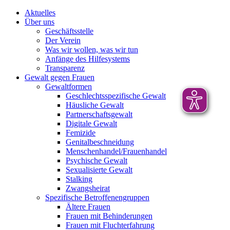
Aktuelles
Über uns
Geschäftsstelle
Der Verein
Was wir wollen, was wir tun
Anfänge des Hilfesystems
Transparenz
Gewalt gegen Frauen
Gewaltformen
Geschlechtsspezifische Gewalt
Häusliche Gewalt
Partnerschaftsgewalt
Digitale Gewalt
Femizide
Genitalbeschneidung
Menschenhandel/Frauenhandel
Psychische Gewalt
Sexualisierte Gewalt
Stalking
Zwangsheirat
Spezifische Betroffenengruppen
Ältere Frauen
Frauen mit Behinderungen
Frauen mit Fluchterfahrung