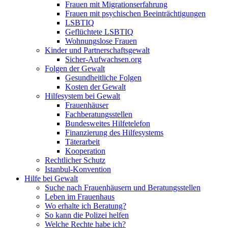
Frauen mit Migrationserfahrung
Frauen mit psychischen Beeinträchtigungen
LSBTIQ
Geflüchtete LSBTIQ
Wohnungslose Frauen
Kinder und Partnerschaftsgewalt
Sicher-Aufwachsen.org
Folgen der Gewalt
Gesundheitliche Folgen
Kosten der Gewalt
Hilfesystem bei Gewalt
Frauenhäuser
Fachberatungsstellen
Bundesweites Hilfetelefon
Finanzierung des Hilfesystems
Täterarbeit
Kooperation
Rechtlicher Schutz
Istanbul-Konvention
Hilfe bei Gewalt
Suche nach Frauenhäusern und Beratungsstellen
Leben im Frauenhaus
Wo erhalte ich Beratung?
So kann die Polizei helfen
Welche Rechte habe ich?