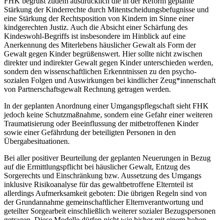
FHK begrüßt zudem ausdrücklich die in der Reform geplante
Stärkung der Kinderrechte durch Mitentscheidungsbefugnisse und
eine Stärkung der Rechtsposition von Kindern im Sinne einer
kindgerechten Justiz. Auch die Absicht einer Schärfung des
Kindeswohl-Begriffs ist insbesondere im Hinblick auf eine
Anerkennung des Miterlebens häuslicher Gewalt als Form der
Gewalt gegen Kinder begrüßenswert. Hier sollte nicht zwischen
direkter und indirekter Gewalt gegen Kinder unterschieden werden,
sondern den wissenschaftlichen Erkenntnissen zu den psycho-
sozialen Folgen und Auswirkungen bei kindlicher Zeug*innenschaft
von Partnerschaftsgewalt Rechnung getragen werden.
In der geplanten Anordnung einer Umgangspflegschaft sieht FHK
jedoch keine Schutzmaßnahme, sondern eine Gefahr einer weiteren
Traumatisierung oder Beeinflussung der mitbetroffenen Kinder
sowie einer Gefährdung der beteiligten Personen in den
Übergabesituationen.
Bei aller positiver Beurteilung der geplanten Neuerungen in Bezug
auf die Ermittlungspflicht bei häuslicher Gewalt, Entzug des
Sorgerechts und Einschränkung bzw. Aussetzung des Umgangs
inklusive Risikoanalyse für das gewaltbetroffene Elternteil ist
allerdings Aufmerksamkeit geboten: Die übrigen Regeln sind von
der Grundannahme gemeinschaftlicher Elternverantwortung und
geteilter Sorgearbeit einschließlich weiterer sozialer Bezugspersonen
getragen. Diese Modelle dürfen nicht wie bisher mit einem hohen