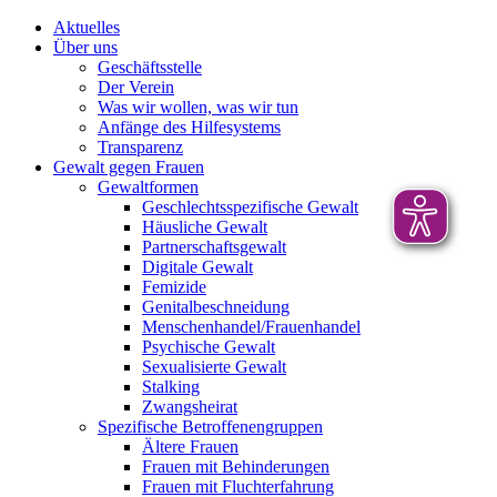
Aktuelles
Über uns
Geschäftsstelle
Der Verein
Was wir wollen, was wir tun
Anfänge des Hilfesystems
Transparenz
Gewalt gegen Frauen
Gewaltformen
Geschlechtsspezifische Gewalt
Häusliche Gewalt
Partnerschaftsgewalt
Digitale Gewalt
Femizide
Genitalbeschneidung
Menschenhandel/Frauenhandel
Psychische Gewalt
Sexualisierte Gewalt
Stalking
Zwangsheirat
Spezifische Betroffenengruppen
Ältere Frauen
Frauen mit Behinderungen
Frauen mit Fluchterfahrung