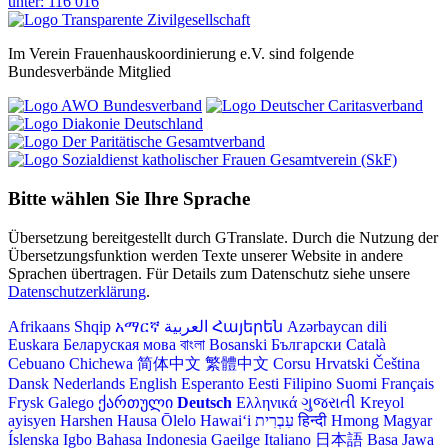
Im Verein Frauenhauskoordinierung e.V. sind folgende
Bundesverbände Mitglied
Bitte wählen Sie Ihre Sprache
Übersetzung bereitgestellt durch GTranslate. Durch die Nutzung der
Übersetzungsfunktion werden Texte unserer Website in andere
Sprachen übertragen. Für Details zum Datenschutz siehe unsere
Datenschutzerklärung
.
Afrikaans
Shqip
አማርኛ
العربية
Հայերեն
Azərbaycan dili
Euskara
Беларуская мова
বাংলা
Bosanski
Български
Català
Cebuano
Chichewa
简体中文
繁體中文
Corsu
Hrvatski
Čeština‎
Dansk
Nederlands
English
Esperanto
Eesti
Filipino
Suomi
Français
Frysk
Galego
ქართული
Deutsch
Ελληνικά
ગુજરાતી
Kreyol
ayisyen
Harshen Hausa
Ōlelo Hawaiʻi
עִבְרִית
हिन्दी
Hmong
Magyar
Íslenska
Igbo
Bahasa Indonesia
Gaeilge
Italiano
日本語
Basa Jawa