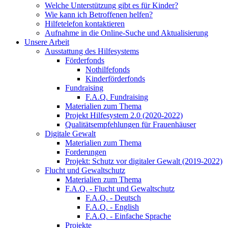
Welche Unterstützung gibt es für Kinder?
Wie kann ich Betroffenen helfen?
Hilfetelefon kontaktieren
Aufnahme in die Online-Suche und Aktualisierung
Unsere Arbeit
Ausstattung des Hilfesystems
Förderfonds
Nothilfefonds
Kinderförderfonds
Fundraising
F.A.Q. Fundraising
Materialien zum Thema
Projekt Hilfesystem 2.0 (2020-2022)
Qualitätsempfehlungen für Frauenhäuser
Digitale Gewalt
Materialien zum Thema
Forderungen
Projekt: Schutz vor digitaler Gewalt (2019-2022)
Flucht und Gewaltschutz
Materialien zum Thema
F.A.Q. - Flucht und Gewaltschutz
F.A.Q. - Deutsch
F.A.Q. - English
F.A.Q. - Einfache Sprache
Projekte