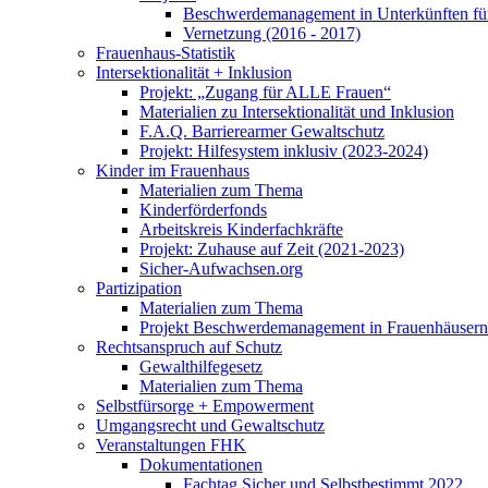
Beschwerdemanagement in Unterkünften für
Vernetzung (2016 - 2017)
Frauenhaus-Statistik
Intersektionalität + Inklusion
Projekt: „Zugang für ALLE Frauen“
Materialien zu Intersektionalität und Inklusion
F.A.Q. Barrierearmer Gewaltschutz
Projekt: Hilfesystem inklusiv (2023-2024)
Kinder im Frauenhaus
Materialien zum Thema
Kinderförderfonds
Arbeitskreis Kinderfachkräfte
Projekt: Zuhause auf Zeit (2021-2023)
Sicher-Aufwachsen.org
Partizipation
Materialien zum Thema
Projekt Beschwerdemanagement in Frauenhäusern
Rechtsanspruch auf Schutz
Gewalthilfegesetz
Materialien zum Thema
Selbstfürsorge + Empowerment
Umgangsrecht und Gewaltschutz
Veranstaltungen FHK
Dokumentationen
Fachtag Sicher und Selbstbestimmt 2022