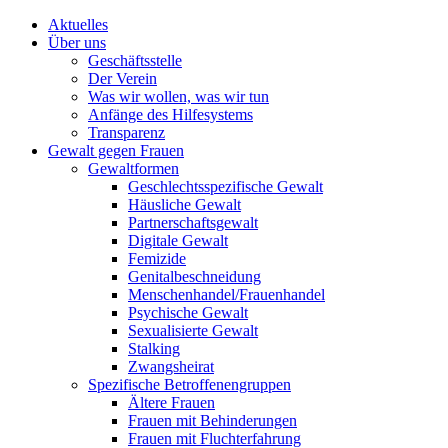
Aktuelles
Über uns
Geschäftsstelle
Der Verein
Was wir wollen, was wir tun
Anfänge des Hilfesystems
Transparenz
Gewalt gegen Frauen
Gewaltformen
Geschlechtsspezifische Gewalt
Häusliche Gewalt
Partnerschaftsgewalt
Digitale Gewalt
Femizide
Genitalbeschneidung
Menschenhandel/Frauenhandel
Psychische Gewalt
Sexualisierte Gewalt
Stalking
Zwangsheirat
Spezifische Betroffenengruppen
Ältere Frauen
Frauen mit Behinderungen
Frauen mit Fluchterfahrung