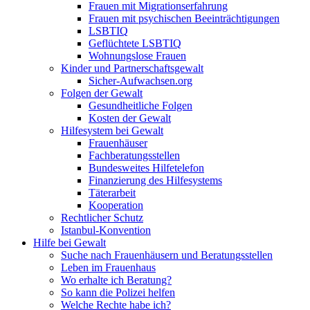
Frauen mit Migrationserfahrung
Frauen mit psychischen Beeinträchtigungen
LSBTIQ
Geflüchtete LSBTIQ
Wohnungslose Frauen
Kinder und Partnerschaftsgewalt
Sicher-Aufwachsen.org
Folgen der Gewalt
Gesundheitliche Folgen
Kosten der Gewalt
Hilfesystem bei Gewalt
Frauenhäuser
Fachberatungsstellen
Bundesweites Hilfetelefon
Finanzierung des Hilfesystems
Täterarbeit
Kooperation
Rechtlicher Schutz
Istanbul-Konvention
Hilfe bei Gewalt
Suche nach Frauenhäusern und Beratungsstellen
Leben im Frauenhaus
Wo erhalte ich Beratung?
So kann die Polizei helfen
Welche Rechte habe ich?