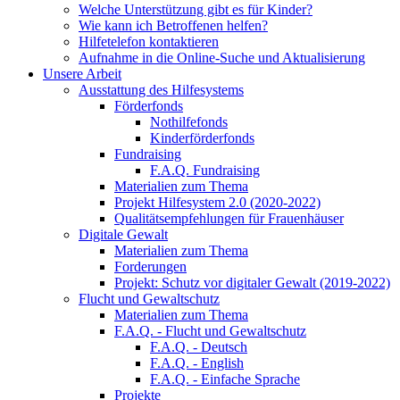
Welche Unterstützung gibt es für Kinder?
Wie kann ich Betroffenen helfen?
Hilfetelefon kontaktieren
Aufnahme in die Online-Suche und Aktualisierung
Unsere Arbeit
Ausstattung des Hilfesystems
Förderfonds
Nothilfefonds
Kinderförderfonds
Fundraising
F.A.Q. Fundraising
Materialien zum Thema
Projekt Hilfesystem 2.0 (2020-2022)
Qualitätsempfehlungen für Frauenhäuser
Digitale Gewalt
Materialien zum Thema
Forderungen
Projekt: Schutz vor digitaler Gewalt (2019-2022)
Flucht und Gewaltschutz
Materialien zum Thema
F.A.Q. - Flucht und Gewaltschutz
F.A.Q. - Deutsch
F.A.Q. - English
F.A.Q. - Einfache Sprache
Projekte