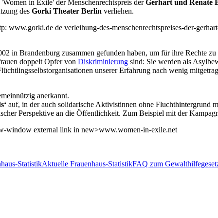
n 'Women in Exile' der Menschenrechtspreis der
Gerhart und Renate 
ützung des
Gorki Theater Berlin
verliehen.
 http: www.gorki.de de verleihung-des-menschenrechtspreises-der-gerha
ch 2002 in Brandenburg zusammen gefunden haben, um für ihre Rechte zu
sfrauen doppelt Opfer von
Diskriminierung
sind: Sie werden als Asylbew
lüchtlingsselbstorganisationen unserer Erfahrung nach wenig mitgetra
emeinnützig anerkannt.
s‘
auf, in der auch solidarische Aktivistinnen ohne Fluchthintergrund mi
ischer Perspektive an die Öffentlichkeit. Zum Beispiel mit der Kampag
new-window external link in new>www.women-in-exile.net
Aktuelle Frauenhaus-Statistik
FAQ zum Gewalthilfegeset