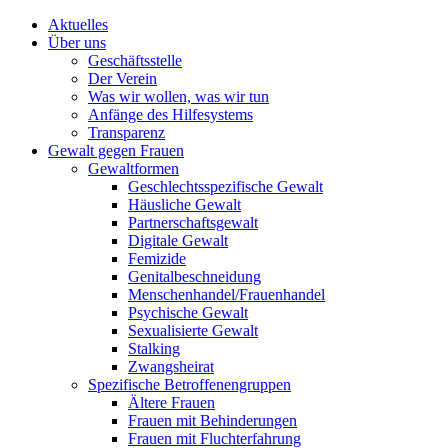
Aktuelles
Über uns
Geschäftsstelle
Der Verein
Was wir wollen, was wir tun
Anfänge des Hilfesystems
Transparenz
Gewalt gegen Frauen
Gewaltformen
Geschlechtsspezifische Gewalt
Häusliche Gewalt
Partnerschaftsgewalt
Digitale Gewalt
Femizide
Genitalbeschneidung
Menschenhandel/Frauenhandel
Psychische Gewalt
Sexualisierte Gewalt
Stalking
Zwangsheirat
Spezifische Betroffenengruppen
Ältere Frauen
Frauen mit Behinderungen
Frauen mit Fluchterfahrung