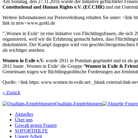
Am Sonntag, den 27.11.2016 wurde der Initiative geflüchteter Fraue
Constitutional and Human Rights e.V. (ECCHR)
und mit Unterst
Weitere Informationen zur Preisverleihung erhalten Sie unter: <link
link in new>www.gorki.de
"‚Women in Exile‘ ist eine Initiative von Flüchtlingsfrauen, die si
organisieren, weil wir die Erfahrung gemacht haben, dass Flüchtling
diskriminiert. Der Kampf dagegen wird von geschlechtergemischten F
als wichtiger ansehen.
Women in Exile e.V.
wurde 2011 in Potsdam gegründet und ist als g
2011 baute ‚Women in Exile’ die Gruppe
’Women in Exile & Friend
Gemeinsam tragen wir flüchtlingspolitische Forderungen aus feminist
Quelle: <link https: www.women-in-exile.net _blank external-link-
« Zurück
Qualitäts-Empfehlungen
Aktuelles
Über uns
Gewalt gegen Frauen
SOFORTHILFE
Unsere Arbeit