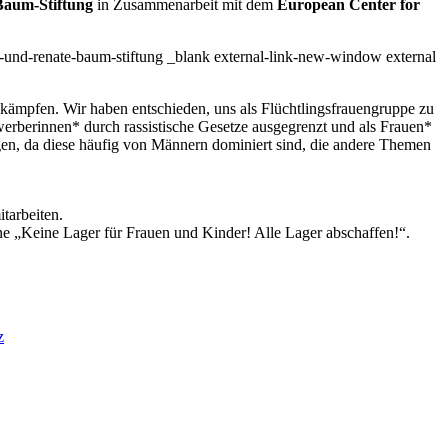
Baum-Stiftung
in Zusammenarbeit mit dem
European Center for
rt-und-renate-baum-stiftung _blank external-link-new-window external
 kämpfen. Wir haben entschieden, uns als Flüchtlingsfrauengruppe zu
erberinnen* durch rassistische Gesetze ausgegrenzt und als Frauen*
gen, da diese häufig von Männern dominiert sind, die andere Themen
tarbeiten.
ne „Keine Lager für Frauen und Kinder! Alle Lager abschaffen!“.
z