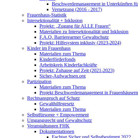
Beschwerdemanagement in Unterkünften für
Vernetzung (2016 - 2017)
Frauenhaus-Statistik
Intersektionalität + Inklusion
Projekt: „Zugang für ALLE Frauen“
Materialien zu Intersektionalität und Inklusion
F.A.Q. Barrierearmer Gewaltschutz
Projekt: Hilfesystem inklusiv (2023-2024)
Kinder im Frauenhaus
Materialien zum Thema
Kinderförderfonds
Arbeitskreis Kinderfachkräfte
Projekt: Zuhause auf Zeit (2021-2023)
Sicher-Aufwachsen.org
Partizipation
Materialien zum Thema
Projekt Beschwerdemanagement in Frauenhäusern
Rechtsanspruch auf Schutz
Gewalthilfegesetz
Materialien zum Thema
Selbstfürsorge + Empowerment
Umgangsrecht und Gewaltschutz
Veranstaltungen FHK
Dokumentationen
Fachtag Sicher und Selbstbestimmt 2022