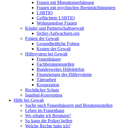
Frauen mit Migrationserfahrung
Frauen mit psychischen Beeinträchtigungen
LSBTIQ
Geflüchtete LSBTIQ
Wohnungslose Frauen
Kinder und Partnerschaftsgewalt
Sicher-Aufwachsen.org
Folgen der Gewalt
Gesundheitliche Folgen
Kosten der Gewalt
Hilfesystem bei Gewalt
Frauenhäuser
Fachberatungsstellen
Bundesweites Hilfetelefon
Finanzierung des Hilfesystems
Täterarbeit
Kooperation
Rechtlicher Schutz
Istanbul-Konvention
Hilfe bei Gewalt
Suche nach Frauenhäusern und Beratungsstellen
Leben im Frauenhaus
Wo erhalte ich Beratung?
So kann die Polizei helfen
Welche Rechte habe ich?