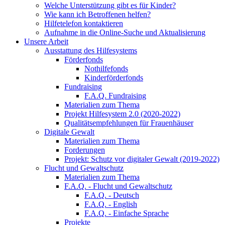
Welche Unterstützung gibt es für Kinder?
Wie kann ich Betroffenen helfen?
Hilfetelefon kontaktieren
Aufnahme in die Online-Suche und Aktualisierung
Unsere Arbeit
Ausstattung des Hilfesystems
Förderfonds
Nothilfefonds
Kinderförderfonds
Fundraising
F.A.Q. Fundraising
Materialien zum Thema
Projekt Hilfesystem 2.0 (2020-2022)
Qualitätsempfehlungen für Frauenhäuser
Digitale Gewalt
Materialien zum Thema
Forderungen
Projekt: Schutz vor digitaler Gewalt (2019-2022)
Flucht und Gewaltschutz
Materialien zum Thema
F.A.Q. - Flucht und Gewaltschutz
F.A.Q. - Deutsch
F.A.Q. - English
F.A.Q. - Einfache Sprache
Projekte