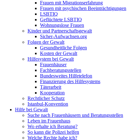
Frauen mit Migrationserfahrung
Frauen mit psychischen Beeinträchtigungen
LSBTIQ
Geflüchtete LSBTIQ
Wohnungslose Frauen
Kinder und Partnerschaftsgewalt
Sicher-Aufwachsen.org
Folgen der Gewalt
Gesundheitliche Folgen
Kosten der Gewalt
Hilfesystem bei Gewalt
Frauenhäuser
Fachberatungsstellen
Bundesweites Hilfetelefon
Finanzierung des Hilfesystems
Täterarbeit
Kooperation
Rechtlicher Schutz
Istanbul-Konvention
Hilfe bei Gewalt
Suche nach Frauenhäusern und Beratungsstellen
Leben im Frauenhaus
Wo erhalte ich Beratung?
So kann die Polizei helfen
Welche Rechte habe ich?