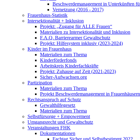
Beschwerdemanagement in Unterkünften für
Vernetzung (2016 - 2017)
Frauenhaus-Statistik
Intersektionalität + Inklusion
Projekt: „Zugang für ALLE Frauen“
Materialien zu Intersektionalität und Inklusion
F.A.Q. Barrierearmer Gewaltschutz
Projekt: Hilfesystem inklusiv (2023-2024)
Kinder im Frauenhaus
Materialien zum Thema
Kinderförderfonds
Arbeitskreis Kinderfachkräfte
Projekt: Zuhause auf Zeit (2021-2023)
Sicher-Aufwachsen.org
Partizipation
Materialien zum Thema
Projekt Beschwerdemanagement in Frauenhäusern
Rechtsanspruch auf Schutz
Gewalthilfegesetz
Materialien zum Thema
Selbstfürsorge + Empowerment
Umgangsrecht und Gewaltschutz
Veranstaltungen FHK
Dokumentationen
Fachtag Sicher und Selbstbestimmt 2022