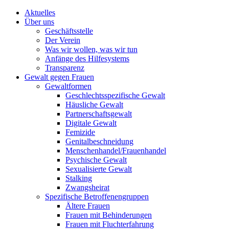
Aktuelles
Über uns
Geschäftsstelle
Der Verein
Was wir wollen, was wir tun
Anfänge des Hilfesystems
Transparenz
Gewalt gegen Frauen
Gewaltformen
Geschlechtsspezifische Gewalt
Häusliche Gewalt
Partnerschaftsgewalt
Digitale Gewalt
Femizide
Genitalbeschneidung
Menschenhandel/Frauenhandel
Psychische Gewalt
Sexualisierte Gewalt
Stalking
Zwangsheirat
Spezifische Betroffenengruppen
Ältere Frauen
Frauen mit Behinderungen
Frauen mit Fluchterfahrung