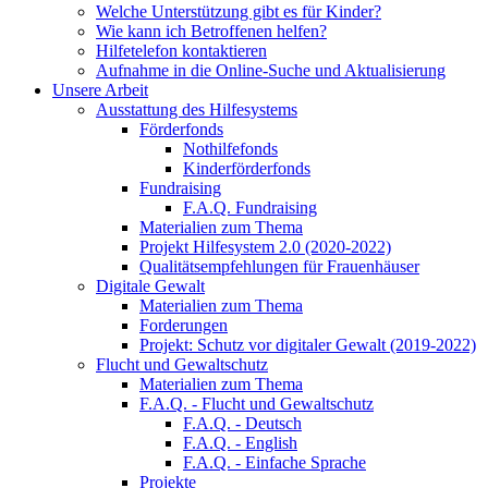
Welche Unterstützung gibt es für Kinder?
Wie kann ich Betroffenen helfen?
Hilfetelefon kontaktieren
Aufnahme in die Online-Suche und Aktualisierung
Unsere Arbeit
Ausstattung des Hilfesystems
Förderfonds
Nothilfefonds
Kinderförderfonds
Fundraising
F.A.Q. Fundraising
Materialien zum Thema
Projekt Hilfesystem 2.0 (2020-2022)
Qualitätsempfehlungen für Frauenhäuser
Digitale Gewalt
Materialien zum Thema
Forderungen
Projekt: Schutz vor digitaler Gewalt (2019-2022)
Flucht und Gewaltschutz
Materialien zum Thema
F.A.Q. - Flucht und Gewaltschutz
F.A.Q. - Deutsch
F.A.Q. - English
F.A.Q. - Einfache Sprache
Projekte