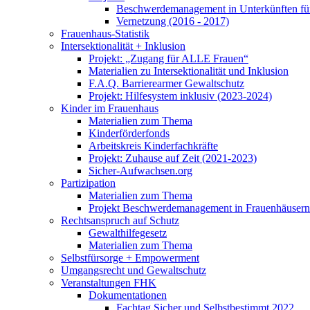
Beschwerdemanagement in Unterkünften für
Vernetzung (2016 - 2017)
Frauenhaus-Statistik
Intersektionalität + Inklusion
Projekt: „Zugang für ALLE Frauen“
Materialien zu Intersektionalität und Inklusion
F.A.Q. Barrierearmer Gewaltschutz
Projekt: Hilfesystem inklusiv (2023-2024)
Kinder im Frauenhaus
Materialien zum Thema
Kinderförderfonds
Arbeitskreis Kinderfachkräfte
Projekt: Zuhause auf Zeit (2021-2023)
Sicher-Aufwachsen.org
Partizipation
Materialien zum Thema
Projekt Beschwerdemanagement in Frauenhäusern
Rechtsanspruch auf Schutz
Gewalthilfegesetz
Materialien zum Thema
Selbstfürsorge + Empowerment
Umgangsrecht und Gewaltschutz
Veranstaltungen FHK
Dokumentationen
Fachtag Sicher und Selbstbestimmt 2022