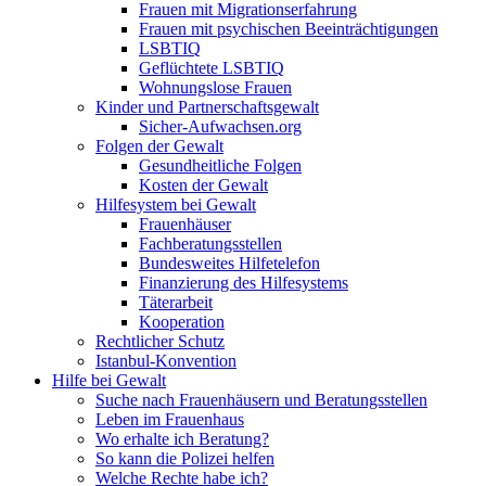
Frauen mit Migrationserfahrung
Frauen mit psychischen Beeinträchtigungen
LSBTIQ
Geflüchtete LSBTIQ
Wohnungslose Frauen
Kinder und Partnerschaftsgewalt
Sicher-Aufwachsen.org
Folgen der Gewalt
Gesundheitliche Folgen
Kosten der Gewalt
Hilfesystem bei Gewalt
Frauenhäuser
Fachberatungsstellen
Bundesweites Hilfetelefon
Finanzierung des Hilfesystems
Täterarbeit
Kooperation
Rechtlicher Schutz
Istanbul-Konvention
Hilfe bei Gewalt
Suche nach Frauenhäusern und Beratungsstellen
Leben im Frauenhaus
Wo erhalte ich Beratung?
So kann die Polizei helfen
Welche Rechte habe ich?