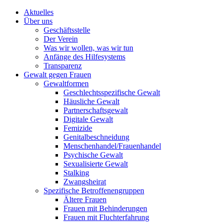
Aktuelles
Über uns
Geschäftsstelle
Der Verein
Was wir wollen, was wir tun
Anfänge des Hilfesystems
Transparenz
Gewalt gegen Frauen
Gewaltformen
Geschlechtsspezifische Gewalt
Häusliche Gewalt
Partnerschaftsgewalt
Digitale Gewalt
Femizide
Genitalbeschneidung
Menschenhandel/Frauenhandel
Psychische Gewalt
Sexualisierte Gewalt
Stalking
Zwangsheirat
Spezifische Betroffenengruppen
Ältere Frauen
Frauen mit Behinderungen
Frauen mit Fluchterfahrung