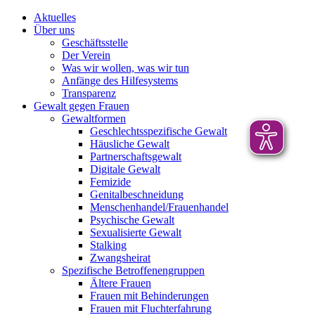
Aktuelles
Über uns
Geschäftsstelle
Der Verein
Was wir wollen, was wir tun
Anfänge des Hilfesystems
Transparenz
Gewalt gegen Frauen
Gewaltformen
Geschlechtsspezifische Gewalt
Häusliche Gewalt
Partnerschaftsgewalt
Digitale Gewalt
Femizide
Genitalbeschneidung
Menschenhandel/Frauenhandel
Psychische Gewalt
Sexualisierte Gewalt
Stalking
Zwangsheirat
Spezifische Betroffenengruppen
Ältere Frauen
Frauen mit Behinderungen
Frauen mit Fluchterfahrung