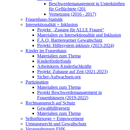
Beschwerdemanagement in Unterkünften
für Geflüchtete (201
Vernetzung (2016 - 2017)
Frauenhaus-Statistik
Intersektionalität + Inklusion
Projekt: „Zugang für ALLE Frauen“
Materialien zu Intersektionalität und Inklusion
F.A.Q. Barrierearmer Gewaltschutz
Projekt: Hilfesystem inklusiv (2023-2024)
Kinder im Frauenhaus
Materialien zum Thema
Kinderförderfonds
Arbeitskreis Kinderfachkräfte
Projekt: Zuhause auf Zeit (2021-2023)
Sicher-Aufwachsen.org
Partizipation
Materialien zum Thema
Projekt Beschwerdemanagement in
Frauenhäusern (2019-2022)
Rechtsanspruch auf Schutz
Gewalthilfegesetz
Materialien zum Thema
Selbstfürsorge + Empowerment
Umgangsrecht und Gewaltschutz
Veranstaltungen FHK