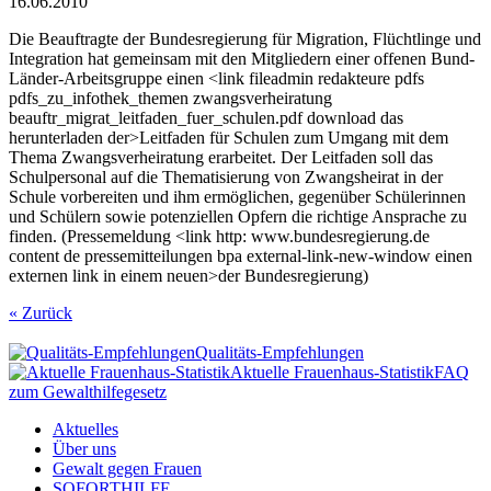
16.06.2010
Die Beauftragte der Bundesregierung für Migration, Flüchtlinge und
Integration hat gemeinsam mit den Mitgliedern einer offenen Bund-
Länder-Arbeitsgruppe einen <link fileadmin redakteure pdfs
pdfs_zu_infothek_themen zwangsverheiratung
beauftr_migrat_leitfaden_fuer_schulen.pdf download das
herunterladen der>Leitfaden für Schulen zum Umgang mit dem
Thema Zwangsverheiratung erarbeitet. Der Leitfaden soll das
Schulpersonal auf die Thematisierung von Zwangsheirat in der
Schule vorbereiten und ihm ermöglichen, gegenüber Schülerinnen
und Schülern sowie potenziellen Opfern die richtige Ansprache zu
finden. (Pressemeldung <link http: www.bundesregierung.de
content de pressemitteilungen bpa external-link-new-window einen
externen link in einem neuen>der Bundesregierung)
« Zurück
Qualitäts-Empfehlungen
Aktuelle Frauenhaus-Statistik
FAQ
zum Gewalthilfegesetz
Aktuelles
Über uns
Gewalt gegen Frauen
SOFORTHILFE