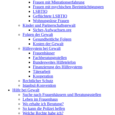
Frauen mit Migrationserfahrung
Frauen mit psychischen Beeinträchtigungen
LSBTIQ
Geflüchtete LSBTIQ
Wohnungslose Frauen
Kinder und Partnerschaftsgewalt
Sicher-Aufwachsen.org
Folgen der Gewalt
Gesundheitliche Folgen
Kosten der Gewalt
Hilfesystem bei Gewalt
Frauenhäuser
Fachberatungsstellen
Bundesweites Hilfetelefon
Finanzierung des Hilfesystems
Täterarbeit
Kooperation
Rechtlicher Schutz
Istanbul-Konvention
Hilfe bei Gewalt
Suche nach Frauenhäusern und Beratungsstellen
Leben im Frauenhaus
Wo erhalte ich Beratung?
So kann die Polizei helfen
Welche Rechte habe ich?