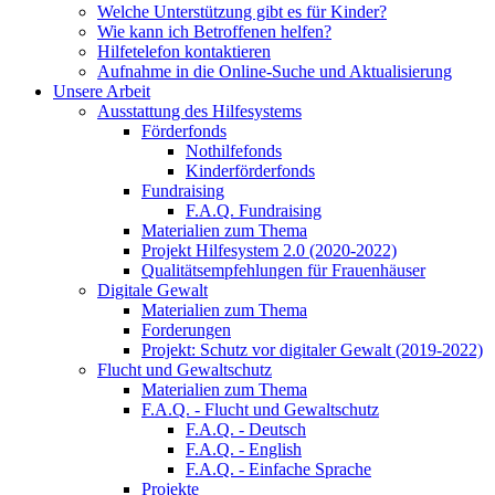
Welche Unterstützung gibt es für Kinder?
Wie kann ich Betroffenen helfen?
Hilfetelefon kontaktieren
Aufnahme in die Online-Suche und Aktualisierung
Unsere Arbeit
Ausstattung des Hilfesystems
Förderfonds
Nothilfefonds
Kinderförderfonds
Fundraising
F.A.Q. Fundraising
Materialien zum Thema
Projekt Hilfesystem 2.0 (2020-2022)
Qualitätsempfehlungen für Frauenhäuser
Digitale Gewalt
Materialien zum Thema
Forderungen
Projekt: Schutz vor digitaler Gewalt (2019-2022)
Flucht und Gewaltschutz
Materialien zum Thema
F.A.Q. - Flucht und Gewaltschutz
F.A.Q. - Deutsch
F.A.Q. - English
F.A.Q. - Einfache Sprache
Projekte