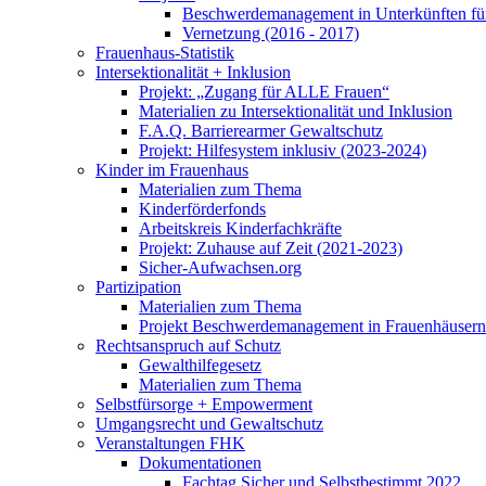
Beschwerdemanagement in Unterkünften für
Vernetzung (2016 - 2017)
Frauenhaus-Statistik
Intersektionalität + Inklusion
Projekt: „Zugang für ALLE Frauen“
Materialien zu Intersektionalität und Inklusion
F.A.Q. Barrierearmer Gewaltschutz
Projekt: Hilfesystem inklusiv (2023-2024)
Kinder im Frauenhaus
Materialien zum Thema
Kinderförderfonds
Arbeitskreis Kinderfachkräfte
Projekt: Zuhause auf Zeit (2021-2023)
Sicher-Aufwachsen.org
Partizipation
Materialien zum Thema
Projekt Beschwerdemanagement in Frauenhäusern
Rechtsanspruch auf Schutz
Gewalthilfegesetz
Materialien zum Thema
Selbstfürsorge + Empowerment
Umgangsrecht und Gewaltschutz
Veranstaltungen FHK
Dokumentationen
Fachtag Sicher und Selbstbestimmt 2022