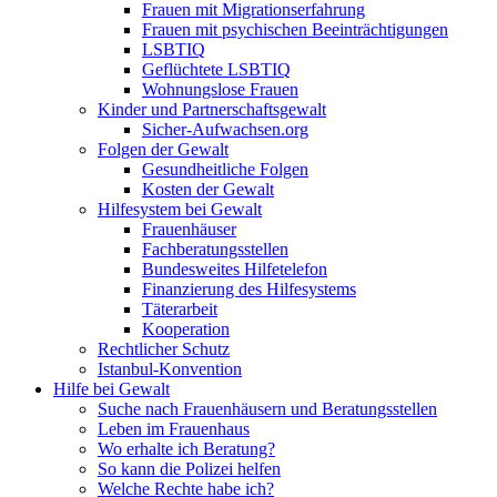
Frauen mit Migrationserfahrung
Frauen mit psychischen Beeinträchtigungen
LSBTIQ
Geflüchtete LSBTIQ
Wohnungslose Frauen
Kinder und Partnerschaftsgewalt
Sicher-Aufwachsen.org
Folgen der Gewalt
Gesundheitliche Folgen
Kosten der Gewalt
Hilfesystem bei Gewalt
Frauenhäuser
Fachberatungsstellen
Bundesweites Hilfetelefon
Finanzierung des Hilfesystems
Täterarbeit
Kooperation
Rechtlicher Schutz
Istanbul-Konvention
Hilfe bei Gewalt
Suche nach Frauenhäusern und Beratungsstellen
Leben im Frauenhaus
Wo erhalte ich Beratung?
So kann die Polizei helfen
Welche Rechte habe ich?