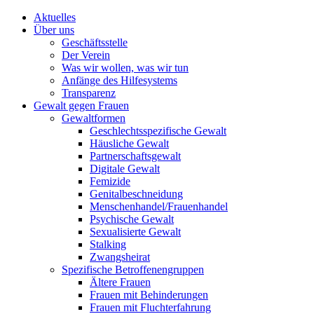
Aktuelles
Über uns
Geschäftsstelle
Der Verein
Was wir wollen, was wir tun
Anfänge des Hilfesystems
Transparenz
Gewalt gegen Frauen
Gewaltformen
Geschlechtsspezifische Gewalt
Häusliche Gewalt
Partnerschaftsgewalt
Digitale Gewalt
Femizide
Genitalbeschneidung
Menschenhandel/Frauenhandel
Psychische Gewalt
Sexualisierte Gewalt
Stalking
Zwangsheirat
Spezifische Betroffenengruppen
Ältere Frauen
Frauen mit Behinderungen
Frauen mit Fluchterfahrung