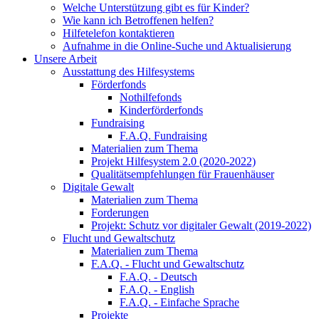
Welche Unterstützung gibt es für Kinder?
Wie kann ich Betroffenen helfen?
Hilfetelefon kontaktieren
Aufnahme in die Online-Suche und Aktualisierung
Unsere Arbeit
Ausstattung des Hilfesystems
Förderfonds
Nothilfefonds
Kinderförderfonds
Fundraising
F.A.Q. Fundraising
Materialien zum Thema
Projekt Hilfesystem 2.0 (2020-2022)
Qualitätsempfehlungen für Frauenhäuser
Digitale Gewalt
Materialien zum Thema
Forderungen
Projekt: Schutz vor digitaler Gewalt (2019-2022)
Flucht und Gewaltschutz
Materialien zum Thema
F.A.Q. - Flucht und Gewaltschutz
F.A.Q. - Deutsch
F.A.Q. - English
F.A.Q. - Einfache Sprache
Projekte