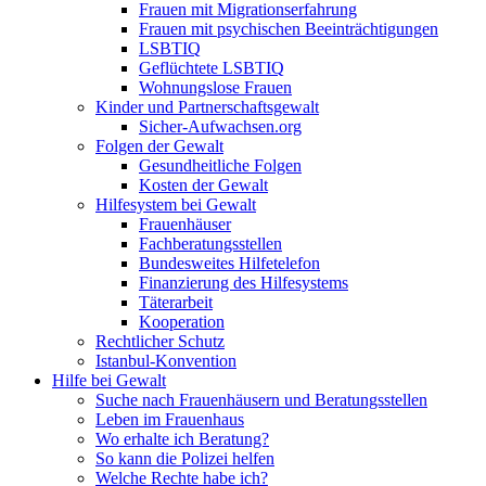
Frauen mit Migrationserfahrung
Frauen mit psychischen Beeinträchtigungen
LSBTIQ
Geflüchtete LSBTIQ
Wohnungslose Frauen
Kinder und Partnerschaftsgewalt
Sicher-Aufwachsen.org
Folgen der Gewalt
Gesundheitliche Folgen
Kosten der Gewalt
Hilfesystem bei Gewalt
Frauenhäuser
Fachberatungsstellen
Bundesweites Hilfetelefon
Finanzierung des Hilfesystems
Täterarbeit
Kooperation
Rechtlicher Schutz
Istanbul-Konvention
Hilfe bei Gewalt
Suche nach Frauenhäusern und Beratungsstellen
Leben im Frauenhaus
Wo erhalte ich Beratung?
So kann die Polizei helfen
Welche Rechte habe ich?