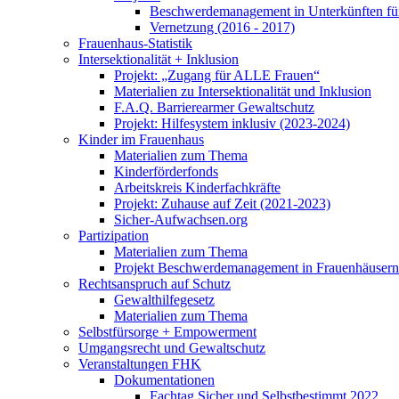
Beschwerdemanagement in Unterkünften für
Vernetzung (2016 - 2017)
Frauenhaus-Statistik
Intersektionalität + Inklusion
Projekt: „Zugang für ALLE Frauen“
Materialien zu Intersektionalität und Inklusion
F.A.Q. Barrierearmer Gewaltschutz
Projekt: Hilfesystem inklusiv (2023-2024)
Kinder im Frauenhaus
Materialien zum Thema
Kinderförderfonds
Arbeitskreis Kinderfachkräfte
Projekt: Zuhause auf Zeit (2021-2023)
Sicher-Aufwachsen.org
Partizipation
Materialien zum Thema
Projekt Beschwerdemanagement in Frauenhäusern
Rechtsanspruch auf Schutz
Gewalthilfegesetz
Materialien zum Thema
Selbstfürsorge + Empowerment
Umgangsrecht und Gewaltschutz
Veranstaltungen FHK
Dokumentationen
Fachtag Sicher und Selbstbestimmt 2022