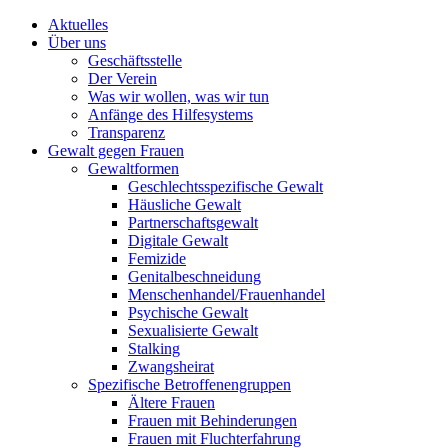
Aktuelles
Über uns
Geschäftsstelle
Der Verein
Was wir wollen, was wir tun
Anfänge des Hilfesystems
Transparenz
Gewalt gegen Frauen
Gewaltformen
Geschlechtsspezifische Gewalt
Häusliche Gewalt
Partnerschaftsgewalt
Digitale Gewalt
Femizide
Genitalbeschneidung
Menschenhandel/Frauenhandel
Psychische Gewalt
Sexualisierte Gewalt
Stalking
Zwangsheirat
Spezifische Betroffenengruppen
Ältere Frauen
Frauen mit Behinderungen
Frauen mit Fluchterfahrung