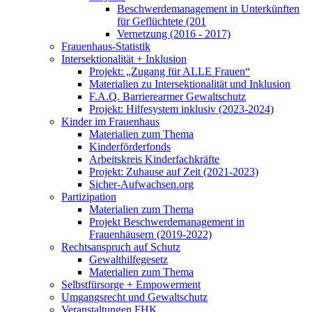
Beschwerdemanagement in Unterkünften
für Geflüchtete (201
Vernetzung (2016 - 2017)
Frauenhaus-Statistik
Intersektionalität + Inklusion
Projekt: „Zugang für ALLE Frauen“
Materialien zu Intersektionalität und Inklusion
F.A.Q. Barrierearmer Gewaltschutz
Projekt: Hilfesystem inklusiv (2023-2024)
Kinder im Frauenhaus
Materialien zum Thema
Kinderförderfonds
Arbeitskreis Kinderfachkräfte
Projekt: Zuhause auf Zeit (2021-2023)
Sicher-Aufwachsen.org
Partizipation
Materialien zum Thema
Projekt Beschwerdemanagement in
Frauenhäusern (2019-2022)
Rechtsanspruch auf Schutz
Gewalthilfegesetz
Materialien zum Thema
Selbstfürsorge + Empowerment
Umgangsrecht und Gewaltschutz
Veranstaltungen FHK