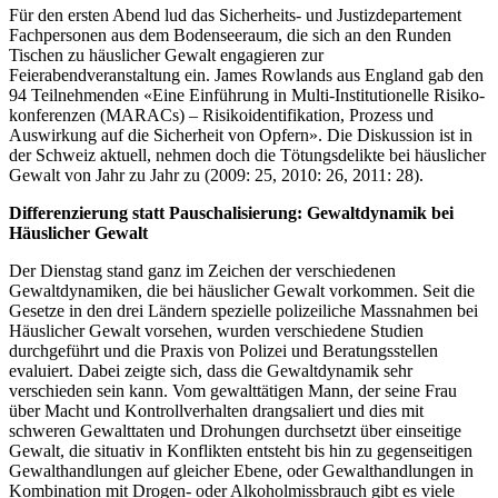
Für den ersten Abend lud das Sicherheits- und Justizdepartement
Fachpersonen aus dem Bodenseeraum, die sich an den Runden
Tischen zu häuslicher Gewalt engagieren zur
Feierabendveranstaltung ein. James Rowlands aus England gab den
94 Teilnehmenden «Eine Einführung in Multi-Institutionelle Risiko-
konferenzen (MARACs) – Risikoidentifikation, Prozess und
Auswirkung auf die Sicherheit von Opfern». Die Diskussion ist in
der Schweiz aktuell, nehmen doch die Tötungsdelikte bei häuslicher
Gewalt von Jahr zu Jahr zu (2009: 25, 2010: 26, 2011: 28).
Differenzierung statt Pauschalisierung: Gewaltdynamik bei
Häuslicher Gewalt
Der Dienstag stand ganz im Zeichen der verschiedenen
Gewaltdynamiken, die bei häuslicher Gewalt vorkommen. Seit die
Gesetze in den drei Ländern spezielle polizeiliche Massnahmen bei
Häuslicher Gewalt vorsehen, wurden verschiedene Studien
durchgeführt und die Praxis von Polizei und Beratungsstellen
evaluiert. Dabei zeigte sich, dass die Gewaltdynamik sehr
verschieden sein kann. Vom gewalttätigen Mann, der seine Frau
über Macht und Kontrollverhalten drangsaliert und dies mit
schweren Gewalttaten und Drohungen durchsetzt über einseitige
Gewalt, die situativ in Konflikten entsteht bis hin zu gegenseitigen
Gewalthandlungen auf gleicher Ebene, oder Gewalthandlungen in
Kombination mit Drogen- oder Alkoholmissbrauch gibt es viele