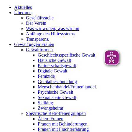
Aktuelles
Über uns
Geschäftsstelle
Der Verein
Was wir wollen, was wir tun
Anfänge des Hilfesystems
Transparenz
Gewalt gegen Frauen
Gewaltformen
Geschlechtsspezifische Gewalt
Häusliche Gewalt
Partnerschaftsgewalt
Digitale Gewalt
Femizide
Genitalbeschneidung
Menschenhandel/Frauenhandel
Psychische Gewalt
Sexualisierte Gewalt
Stalking
Zwangsheirat
Spezifische Betroffenengruppen
Ältere Frauen
Frauen mit Behinderungen
Frauen mit Fluchterfahrung