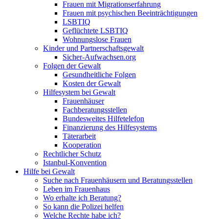
Frauen mit Migrationserfahrung
Frauen mit psychischen Beeinträchtigungen
LSBTIQ
Geflüchtete LSBTIQ
Wohnungslose Frauen
Kinder und Partnerschaftsgewalt
Sicher-Aufwachsen.org
Folgen der Gewalt
Gesundheitliche Folgen
Kosten der Gewalt
Hilfesystem bei Gewalt
Frauenhäuser
Fachberatungsstellen
Bundesweites Hilfetelefon
Finanzierung des Hilfesystems
Täterarbeit
Kooperation
Rechtlicher Schutz
Istanbul-Konvention
Hilfe bei Gewalt
Suche nach Frauenhäusern und Beratungsstellen
Leben im Frauenhaus
Wo erhalte ich Beratung?
So kann die Polizei helfen
Welche Rechte habe ich?