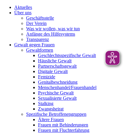
Aktuelles
Über uns
Geschäftsstelle
Der Verein
Was wir wollen, was wir tun
Anfänge des Hilfesystems
Transparenz
Gewalt gegen Frauen
Gewaltformen
Geschlechtsspezifische Gewalt
Häusliche Gewalt
Partnerschaftsgewalt
Digitale Gewalt
Femizide
Genitalbeschneidung
Menschenhandel/Frauenhandel
Psychische Gewalt
Sexualisierte Gewalt
Stalking
Zwangsheirat
Spezifische Betroffenengruppen
Ältere Frauen
Frauen mit Behinderungen
Frauen mit Fluchterfahrung