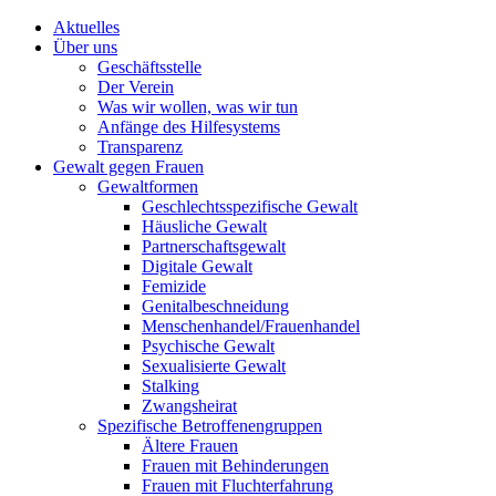
Aktuelles
Über uns
Geschäftsstelle
Der Verein
Was wir wollen, was wir tun
Anfänge des Hilfesystems
Transparenz
Gewalt gegen Frauen
Gewaltformen
Geschlechtsspezifische Gewalt
Häusliche Gewalt
Partnerschaftsgewalt
Digitale Gewalt
Femizide
Genitalbeschneidung
Menschenhandel/Frauenhandel
Psychische Gewalt
Sexualisierte Gewalt
Stalking
Zwangsheirat
Spezifische Betroffenengruppen
Ältere Frauen
Frauen mit Behinderungen
Frauen mit Fluchterfahrung