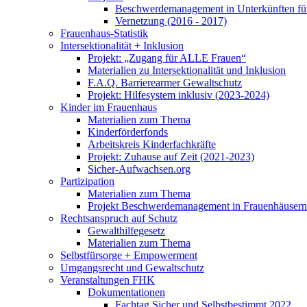
Beschwerdemanagement in Unterkünften für
Vernetzung (2016 - 2017)
Frauenhaus-Statistik
Intersektionalität + Inklusion
Projekt: „Zugang für ALLE Frauen“
Materialien zu Intersektionalität und Inklusion
F.A.Q. Barrierearmer Gewaltschutz
Projekt: Hilfesystem inklusiv (2023-2024)
Kinder im Frauenhaus
Materialien zum Thema
Kinderförderfonds
Arbeitskreis Kinderfachkräfte
Projekt: Zuhause auf Zeit (2021-2023)
Sicher-Aufwachsen.org
Partizipation
Materialien zum Thema
Projekt Beschwerdemanagement in Frauenhäusern
Rechtsanspruch auf Schutz
Gewalthilfegesetz
Materialien zum Thema
Selbstfürsorge + Empowerment
Umgangsrecht und Gewaltschutz
Veranstaltungen FHK
Dokumentationen
Fachtag Sicher und Selbstbestimmt 2022