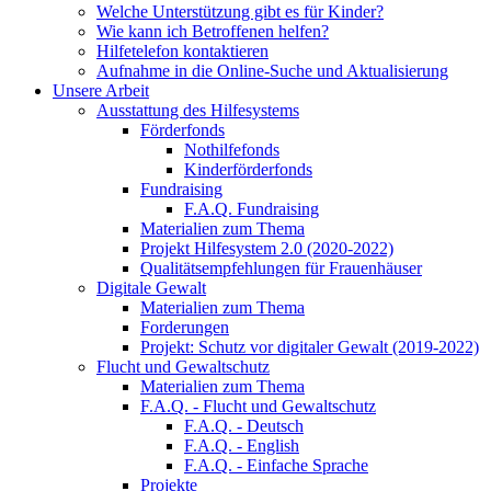
Welche Unterstützung gibt es für Kinder?
Wie kann ich Betroffenen helfen?
Hilfetelefon kontaktieren
Aufnahme in die Online-Suche und Aktualisierung
Unsere Arbeit
Ausstattung des Hilfesystems
Förderfonds
Nothilfefonds
Kinderförderfonds
Fundraising
F.A.Q. Fundraising
Materialien zum Thema
Projekt Hilfesystem 2.0 (2020-2022)
Qualitätsempfehlungen für Frauenhäuser
Digitale Gewalt
Materialien zum Thema
Forderungen
Projekt: Schutz vor digitaler Gewalt (2019-2022)
Flucht und Gewaltschutz
Materialien zum Thema
F.A.Q. - Flucht und Gewaltschutz
F.A.Q. - Deutsch
F.A.Q. - English
F.A.Q. - Einfache Sprache
Projekte