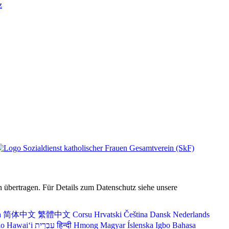
z
 übertragen. Für Details zum Datenschutz siehe unsere
a
简体中文
繁體中文
Corsu
Hrvatski
Čeština‎
Dansk
Nederlands
lo Hawaiʻi
עִבְרִית
हिन्दी
Hmong
Magyar
Íslenska
Igbo
Bahasa