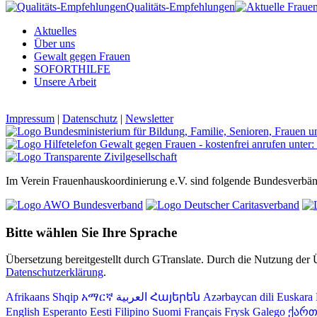
Qualitäts-Empfehlungen
Aktuelles
Über uns
Gewalt gegen Frauen
SOFORTHILFE
Unsere Arbeit
Impressum
|
Datenschutz
|
Newsletter
Im Verein Frauenhauskoordinierung e.V. sind folgende Bundesverbän
Bitte wählen Sie Ihre Sprache
Übersetzung bereitgestellt durch GTranslate. Durch die Nutzung der
Datenschutzerklärung
.
Afrikaans
Shqip
አማርኛ
العربية
Հայերեն
Azərbaycan dili
Euskara
English
Esperanto
Eesti
Filipino
Suomi
Français
Frysk
Galego
ქარ