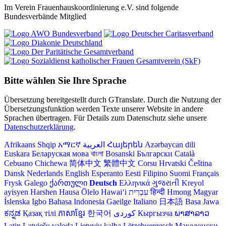
Im Verein Frauenhauskoordinierung e.V. sind folgende
Bundesverbände Mitglied
Bitte wählen Sie Ihre Sprache
Übersetzung bereitgestellt durch GTranslate. Durch die Nutzung der
Übersetzungsfunktion werden Texte unserer Website in andere
Sprachen übertragen. Für Details zum Datenschutz siehe unsere
Datenschutzerklärung
.
Afrikaans
Shqip
አማርኛ
العربية
Հայերեն
Azərbaycan dili
Euskara
Беларуская мова
বাংলা
Bosanski
Български
Català
Cebuano
Chichewa
简体中文
繁體中文
Corsu
Hrvatski
Čeština‎
Dansk
Nederlands
English
Esperanto
Eesti
Filipino
Suomi
Français
Frysk
Galego
ქართული
Deutsch
Ελληνικά
ગુજરાતી
Kreyol
ayisyen
Harshen Hausa
Ōlelo Hawaiʻi
עִבְרִית
हिन्दी
Hmong
Magyar
Íslenska
Igbo
Bahasa Indonesia
Gaeilge
Italiano
日本語
Basa Jawa
ಕನ್ನಡ
Қазақ тілі
ភាសាខ្មែរ
한국어
Кыргызча
ພາສາລາວ
Latin
Latviešu valoda
Lietuvių kalba
Lëtzebuergesch
Македонски