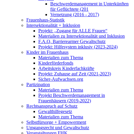
Beschwerdemanagement in Unterkünften
für Geflüchtete (201
Vernetzung (2016 - 2017)
Frauenhaus-Statistik
Intersektionalität + Inklusion
Projekt: „Zugang für ALLE Frauen“
Materialien zu Intersektionalität und Inklusion
F.A.Q. Barrierearmer Gewaltschutz
Projekt: Hilfesystem inklusiv (2023-2024)
Kinder im Frauenhaus
Materialien zum Thema
Kinderförderfonds
Arbeitskreis Kinderfachkräfte
Projekt: Zuhause auf Zeit (2021-2023)
Sicher-Aufwachsen.org
Partizipation
Materialien zum Thema
Projekt Beschwerdemanagement in
Frauenhäusern (2019-2022)
Rechtsanspruch auf Schutz
Gewalthilfegesetz
Materialien zum Thema
Selbstfürsorge + Empowerment
Umgangsrecht und Gewaltschutz
Veranstaltungen FHK