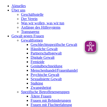
Aktuelles
Über uns
Geschäftsstelle
Der Verein
Was wir wollen, was wir tun
Anfänge des Hilfesystems
Transparenz
Gewalt gegen Frauen
Gewaltformen
Geschlechtsspezifische Gewalt
Häusliche Gewalt
Partnerschaftsgewalt
Digitale Gewalt
Femizide
Genitalbeschneidung
Menschenhandel/Frauenhandel
Psychische Gewalt
Sexualisierte Gewalt
Stalking
Zwangsheirat
Spezifische Betroffenengruppen
Ältere Frauen
Frauen mit Behinderungen
Frauen mit Fluchterfahrung